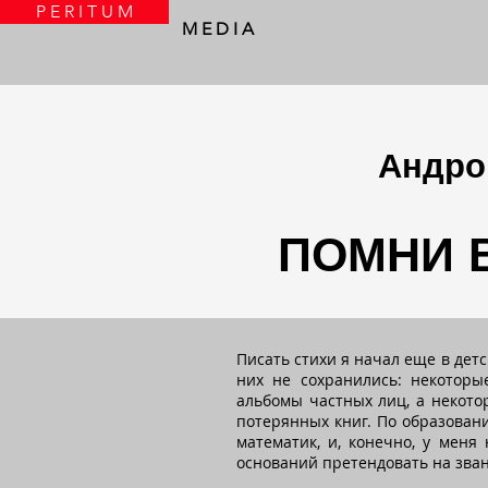
P E R I T U M
M E D I A
Андро
ПОМНИ 
Писать стихи я начал еще в детс
них не сохранились: некотор
альбомы частных лиц, а некото
потерянных книг. По образован
математик, и, конечно, у меня
оснований претендовать на зван