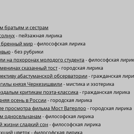
м братьям и сестрам
солнух
- пейзажная лирика
т бренный мир
- философская лирика
овью
- без рубрики
ли на похоронах молодого студента
- философская лири
менинах сказанный тост
- городская лирика
лективу абастуманской обсерватории
- гражданская лири
огилы князя Черкезишвили
- мистика и эзотерика
здалым критикам поэта-классика
- гражданская лирика
няя осень в России
- городская лирика
ле просмотра фильма Мост Ватерлоо
- городская лирика
м односельчанам
- философская лирика
й жизни сладкий сон
- философская лирика
охший цветок
- философская лирика