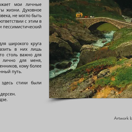
ажает мои личные
ы жизни. Духовное
овека, не могло быть
оответствии с этим в
 и пессимистический
для широкого круга
разить в них лишь
то столь важно для
н лично для меня,
енников, кому более
нный путь.
 здесь стихи были
ндерсен.
дзе.
Artwork b