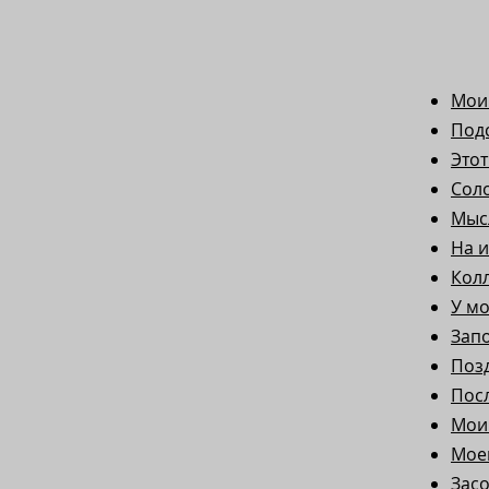
Мои
Под
Это
Сол
Мыс
На и
Кол
У м
Запо
Позд
Пос
Мои
Мое
Зас