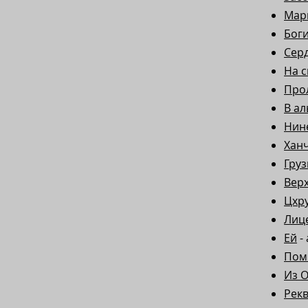
Мар
Боги
Сер
На 
Про
В а
Нин
Хан
Гру
Вер
Цхр
Лиц
Ей
-
Пом
Из 
Рек