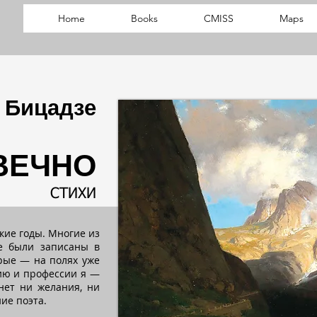
Home
Books
CMISS
Maps
 Бицадзе
ВЕЧНО
СТИХИ
кие годы. Многие из
ые были записаны в
рые — на полях уже
ию и профессии я —
 нет ни желания, ни
ие поэта.