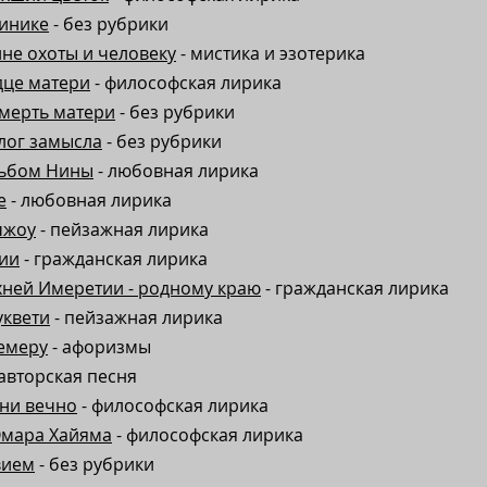
инике
- без рубрики
не охоты и человеку
- мистика и эзотерика
дце матери
- философская лирика
смерть матери
- без рубрики
лог замысла
- без рубрики
льбом Нины
- любовная лирика
е
- любовная лирика
чжоу
- пейзажная лирика
зии
- гражданская лирика
хней Имеретии - pодному краю
- гражданская лирика
уквети
- пейзажная лирика
емеру
- афоризмы
 авторская песня
ни вечно
- философская лирика
Омара Хайяма
- философская лирика
вием
- без рубрики