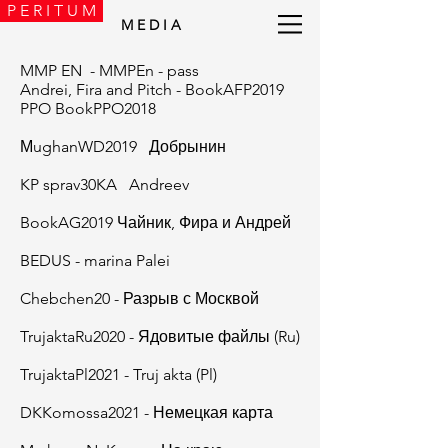
P E R I T U M
M E D I A
MMP EN - MMPEn - pass
Andrei, Fira and Pitch - BookAFP2019
PPO BookPPO2018
МughanWD2019 Добрынин
KP sprav30KA Andreev
BookAG2019 Чайник, Фира и Андрей
BEDUS - marina Palei
Chebchen20 - Разрыв с Москвой
TrujaktaRu2020 - Ядовитые файлы (Ru)
TrujaktaPl2021 - Truj akta (Pl)
DKKomossa2021 - Немецкая карта