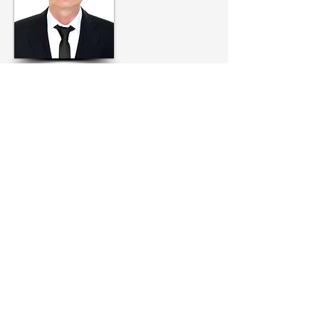
Доктор Якуб Кшеминьский родился в
1960 году в России, в польской семье,
ведущей происхождение из старинного
литовско-волынского дворянства.
В 1983 году окончил Смоленский
государственный медицинский
университет, после чего работал в
Москве.
В 1990 году приобрел также
специальность дипломата, окончив
специальные курсы в МИД СССР.
После этого Якуб Кшеминьский
работал в различных странах Европы и
Ближнего Востока, в том числе в
Израиле, в качестве врача, ученого,
дипломата и эксперта по вопросам
безопасности. В
1995-2001
годах