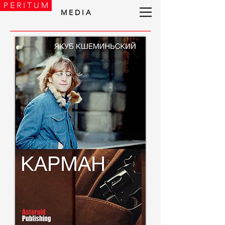
P E R I T U M
M E D I A