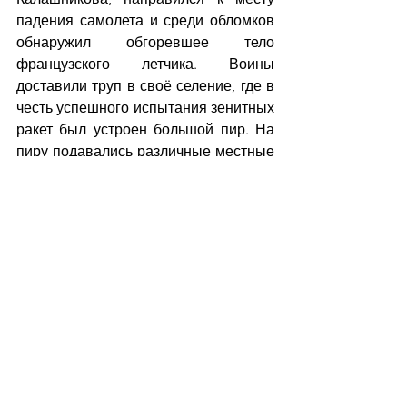
падения самолета и среди обломков 
обнаружил обгоревшее тело 
французского летчика. Воины 
доставили труп в своё селение, где в 
честь успешного испытания зенитных 
ракет был устроен большой пир. На 
пиру подавались различные местные 
деликатесы, включая запеченное на 
углях мясо погибшего пилота. 
Михалычу же, как почетному и 
уважаемому гостю, была оказана 
особая честь: ему предложили 
первым отведать человечины. Само 
собой, Михалыч был обязан 
соблюдать дипломатический этикет и 
отказаться от такой чести не мог, да и 
не посмел бы.