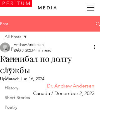
P E R I T U M
M E D I A
Post
All Posts
Andrew Andersen
All Posts
Dec 3, 2023
4 min read
Каннибал по долгу
Politics
службы
Books
Music
Updated:
Jun 16, 2024
Dr. Andrew Andersen
History
Canada / December 2, 2023
Short Stories
Poetry