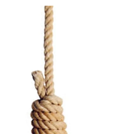
был только-только выпущен из лагеря, повышен
в звании до майора Советской Армии и, как
грамотный офицер, служивший до своего
ареста в армии другой страны, направлен в
штаб командующего Брянским фронтом
Андрея Ивановича Ерёменко - будущего
маршала Советского Союза, а в те дни еще
только генерала. А обстановка на