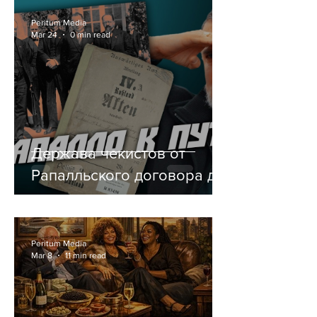
Peritum Media
Mar 24
0 min read
Держава чекистов от
Рапалльского договора до
Путина. Глорификация
оккупантов.
Peritum Media
Mar 8
11 min read