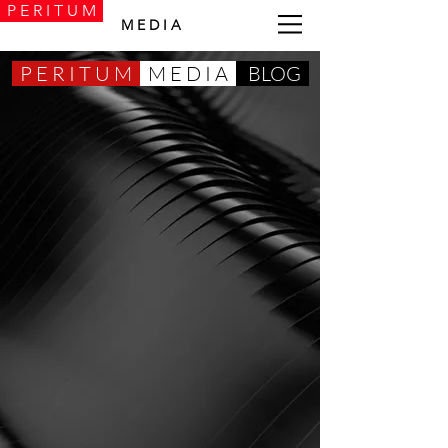
P E R I T U M
M E D I A
P E R I T U M
M E D I A
BLOG