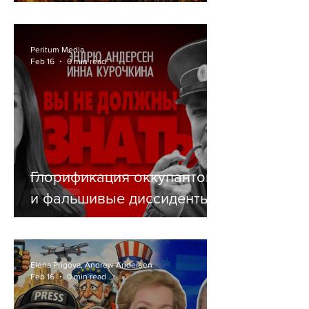
СЕБЕ РЕЛИГИЮ
Peritum Media
Feb 16
0 min read
Глорификация оккупантов
и фальшивые диссиденты
Elena Prigova, Andrew Andersen
Feb 16
0 min read