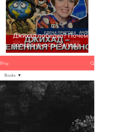
Джихад победил? Почему
толерантность Запада
убивает цивилизацию
Blog
Books
All Posts
Politics
Books
Music
History
Short