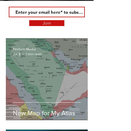
Join
Peritum Media
Jul 8
1 min read
New Map for My Atlas