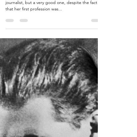
Andrew Andersen
Sep 14, 2025
2 min read
Stalin’s Advice
Inese was a Latvian journalist — and not just a
journalist, but a very good one, despite the fact
that her first profession was...