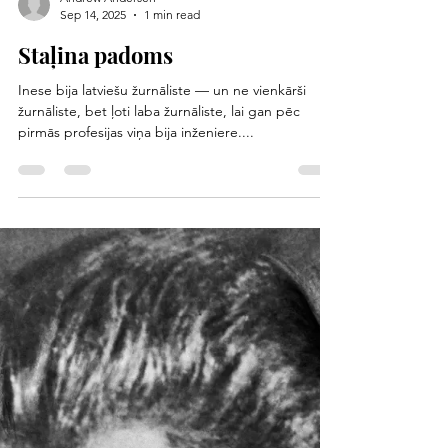
Andrew Andersen
Sep 14, 2025
1 min read
Staļina padoms
Inese bija latviešu žurnāliste — un ne vienkārši
žurnāliste, bet ļoti laba žurnāliste, lai gan pēc
pirmās profesijas viņa bija inženiere....