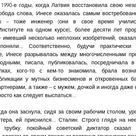
1990-е годы, когда Латвия восстановила свою неза
обода слова, Инесе оказалась самым востребован
ж – тоже инженер (они в свое время училис
нституте на одном курсе), более десяти лет про
 имевший несколько неплохих изобретений, оказалс
поняли... Соответственно, будучи практически 
, Инесе разрывалась между многочисленными прое
одными, писала, публиковалась, посредничала в 
лках, кого-то с кем-то знакомила, брала возна
ликации у мутных бизнесменов и откровенных бан
артнерами, а также – с мужем, дочкой и иногда даже 
осто как следует выспаться...
да она заснула, сидя за своим рабочим столом, уро
тера, ей приснился... Сталин. Строго глядя на нее
трубку, покойный советский диктатор сказал 