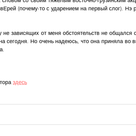
 словом со своим тяжелым восточно-грузинским акце
звЕрей (почему-то с ударением на первый слог). Нэ р
у не зависящих от меня обстоятельств не общался с
на сегодня. Но очень надеюсь, что она приняла во в
а.
тора 
здесь