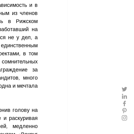
висимость и в 
ным из членов 
ь в Рижском 
работавший на 
я не у дел, а 
единственным 
ктами, в том 
сомнительных 
граждение за 
дитов, много 
одна и мечтала 
нив голову на 
 и раскуривая 
ей, медленно 