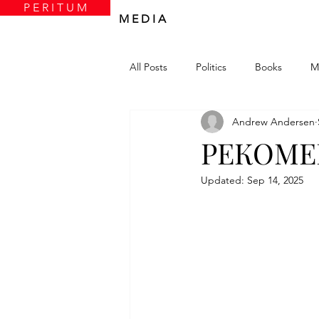
P E R I T U M
M E D I A
All Posts
Politics
Books
M
Andrew Andersen
РЕКОМЕ
Updated:
Sep 14, 2025