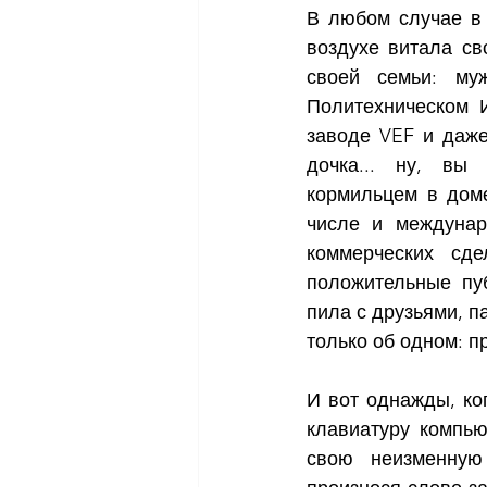
В любом случае в 
воздухе витала св
своей семьи: му
Политехническом И
заводе VEF и даже
дочка... ну, вы 
кормильцем в доме
числе и междунар
коммерческих сде
положительные пуб
пила с друзьями, п
только об одном: пр
И вот однажды, ког
клавиатуру компью
свою неизменную 