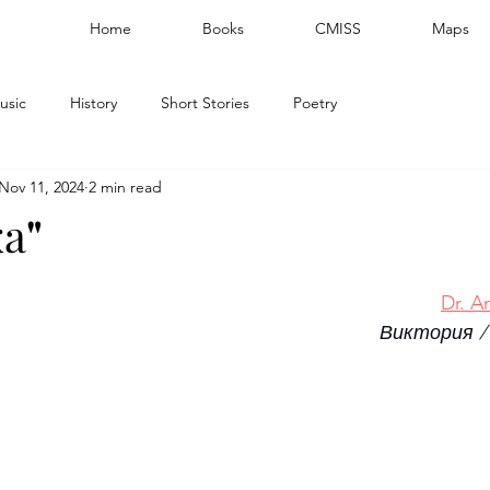
Home
Books
CMISS
Maps
usic
History
Short Stories
Poetry
Nov 11, 2024
2 min read
а"
Dr. A
Виктория / 