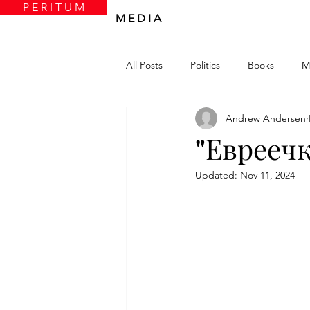
P E R I T U M
M E D I A
All Posts
Politics
Books
M
Andrew Andersen
"Евреечк
Updated:
Nov 11, 2024