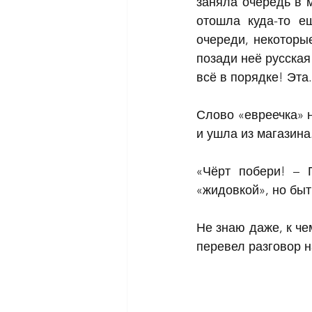
заняла очередь в 
отошла куда-то ещ
очереди, некоторые
позади неё русская
всё в порядке! Эта.
Слово «евреечка» н
и ушла из магазина.
«Чёрт побери! – 
«жидовкой», но быт
Не знаю даже, к чем
перевел разговор н