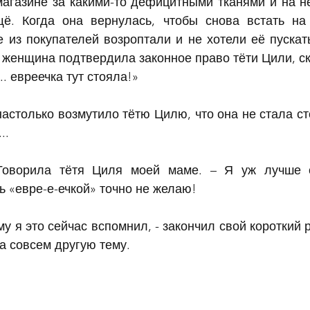
магазине за какими-то дефицитными тканями и на не
ё. Когда она вернулась, чтобы снова встать на 
 из покупателей возроптали и не хотели её пускать
 женщина подтвердила законное право тёти Цили, ска
.. евреечка тут стояла!»
астолько возмутило тётю Цилю, что она не стала сто
..
Говорила тётя Циля моей маме. – Я уж лучше с
ь «евре-е-ечкой» точно не желаю!
у я это сейчас вспомнил, - закончил свой короткий р
а совсем другую тему.