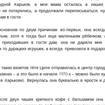
одной Харьков, а моя мама осталась в наших 
 не потерялись, а продолжали переписываться, ну 
ам в гости.
сновном по двум причинам: во-первых, она всегд
лым, хотя я тогда был еще маленьким рёбенком, а
х приходивших в гости дам, она не дарила мне н
х-то дурацких игрушек, а всегда  привозила в подаро
.
 таких визитов тётя Циля отправилась в центр город
азинах – а это было в начале 1970-х – можно было ку
 в Харькове). Вернулась она буквально в ярости и д
сле двух чашек крепкого кофе с бальзамом она п