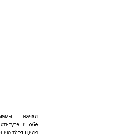
амы, -  начал 
ституте и обе 
нию тётя Циля 