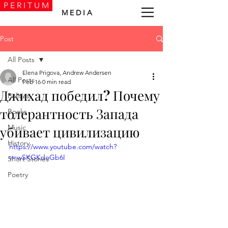
P E R I T U M
M E D I A
Post
All Posts
Elena Prigova, Andrew Andersen
All Posts
Feb 16
0 min read
Джихад победил? Почему
Politics
толерантность Запада
Books
Music
убивает цивилизацию
History
https://www.youtube.com/watch?
v=wSKGKdoGb6I
Short Stories
Poetry