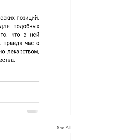
ских позиций, 
для подобных 
о, что в ней 
 правда часто 
о лекарством, 
ества.
See All