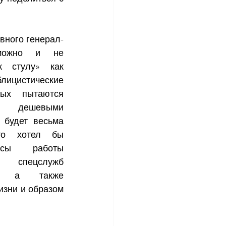
вного генерал-
можно и не 
к стулу» как 
лицистические 
ых пытаются 
 дешевыми 
будет весьма 
то хотел бы 
сы работы 
 спецслужб 
о, а также 
изни и образом 