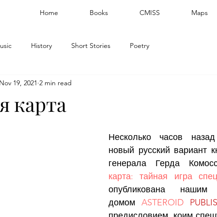
Home
Books
CMISS
Maps
usic
History
Short Stories
Poetry
Nov 19, 2021
2 min read
я карта
Несколько часов назад
новый русский вариант кн
генерала Герда Комо
карта: тайная игра спе
опубликована нашим и
домом 
ASTEROID 
PUBLI
предисловием, коим спешу