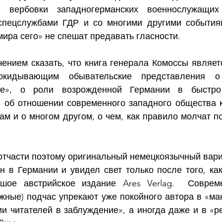
й вербовки западногерманских военнослужащих
спецслужбами ГДР и со многими другими событиям
ира сего» не спешат предавать гласности.  
ением сказать, что книга генерала Комоссы являетс
рокидывающим обывательские представления о 
ке», о роли возрожденной Германии в быстро
 об отношении современного западного общества 
м и о многом другом, о чем, как правило молчат по
отчасти поэтому оригинальный немецкоязычный вариан
н в Германии и увидел свет только после того, как
ьшое австрийское издание Ares Verlag.  Совреме
ежные) подчас упрекают уже покойного автора в «ма
и читателей в заблуждение», а иногда даже и в «ре