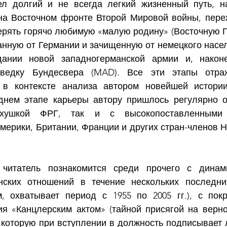
л долгий и не всегда легкий жизненный путь, на
на Восточном фронте Второй Мировой войны, переж
терять горячо любимую «малую родину» (Восточную П
нную от Германии и зачищенную от немецкого населе
дании новой западногерманской армии и, наконец
зведку Бундесвера (MAD). Все эти этапы отра
 в контексте анализа автором новейшей истории
нем этапе карьеры автору пришлось регулярно об
рхушкой ФРГ, так и с высокопоставленными
ерики, Британии, Франции и других стран-членов НА
читатель познакомится среди прочего с динами
нских отношений в течение нескольких последних
м, охватывает период с 1955 по 2005 гг.), с пок
я «Канцлерским актом» (тайной присягой на верно
 которую при вступлении в должность подписывает 