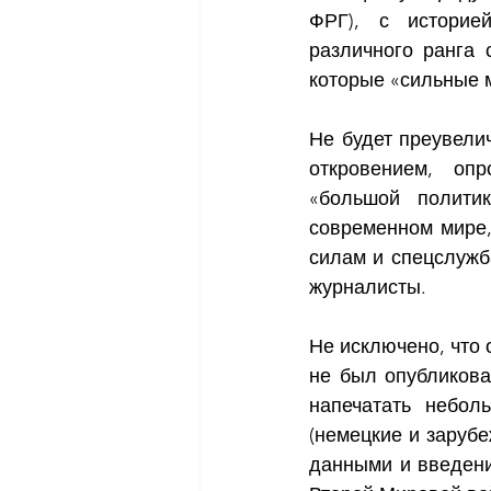
ФРГ), с историе
различного ранга 
которые «сильные м
Не будет преувелич
откровением, оп
«большой полити
современном мире,
силам и спецслужба
журналисты. 
Не исключено, что 
не был опубликова
напечатать небол
(немецкие и заруб
данными и введени