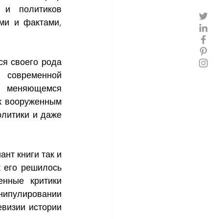
 и политиков 
и и фактами, 
я своего рода 
современной 
 меняющемся 
к вооруженным 
литики и даже 
т книги так и 
 его решилось 
нные критики 
нипулировании 
визии истории 