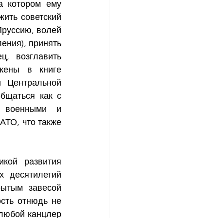
 котором ему 
ить советский 
руссию, волей 
ния), принять 
, возглавить 
жены в книге 
 Центральной 
щаться как с 
 военными и 
ТО, что также 
кой развития 
 десятилетий 
рытым завесой 
сть отнюдь не 
любой канцлер 