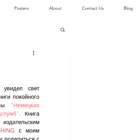
Posters
About
Contact Us
Blog
 увидел свет 
иги покойного 
ссы 
"Немецкая 
цслужб"
. Книга 
здательским 
SHING
 с моим 
 поделиться с 