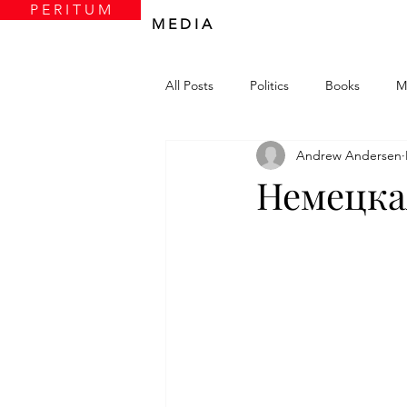
P E R I T U M
M E D I A
All Posts
Politics
Books
M
Andrew Andersen
Немецка