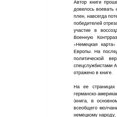
Автор книги проше
довелось воевать 
плен, навсегда по
победителей отреза
участие в воссоз
Военную Контрра
«Немецкая карта»
Европы. На послед
политической ве
спецслужбистами Ам
отражено в книге. 
На ее страницах 
германско-америка
(книга, в основно
всеобщего молчани
немецкому народу,