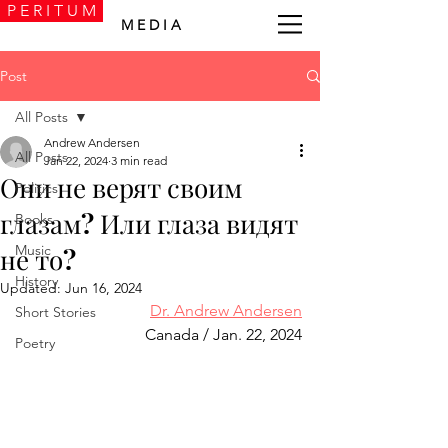
P E R I T U M
M E D I A
Post
All Posts
Andrew Andersen
All Posts
Jan 22, 2024
3 min read
Они не верят своим
Politics
глазам? Или глаза видят
Books
Music
не то?
History
Updated:
Jun 16, 2024
Dr. Andrew Andersen
Short Stories
Canada / Jan. 22, 2024
Poetry