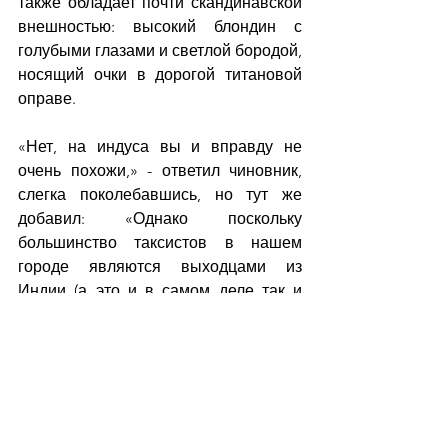
также обладает почти скандинавской 
внешностью: высокий блондин с 
голубыми глазами и светлой бородой, 
носящий очки в дорогой титановой 
оправе.
«Нет, на индуса вы и вправду не 
очень похожи,» - ответил чиновник, 
слегка поколебавшись, но тут же 
добавил: «Однако поскольку 
большинство таксистов в нашем 
городе являются выходцами из 
Индии (а это и в самом деле так и 
есть), то я и решил, что вы, наверное, 
тоже...»
То есть «логика» выходит такая: если 
большинство таксистов у нас – 
индусы, то значит и сидящий за 