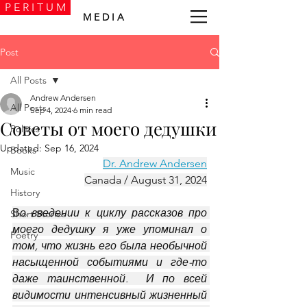
P E R I T U M
M E D I A
Post
All Posts
Andrew Andersen
All Posts
Sep 4, 2024
6 min read
Советы от моего дедушки
Politics
Updated:
Sep 16, 2024
Books
Dr. Andrew Andersen
Music
Canada / August 31, 2024
History
В
о введении к циклу рассказов про 
Short Stories
моего дедушку я уже упоминал о 
Poetry
том, что жизнь его была необычной 
насыщенной событиями и где-то 
даже таинственной.  И по всей 
видимости интенсивный жизненный 