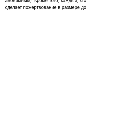
анонимным). Кроме того, каждый, кто 
сделает пожертвование в размере до 
100 долларов, получит бесплатный 
доступ к
электронной версии книги, а кто 
пожертвует более ста долларов, 
получит бумажную копию книги с 
дарственной надписью от автора. 
Заранее благодарю вас за 
неоценимую помощь.
Andrew Andersen
Books