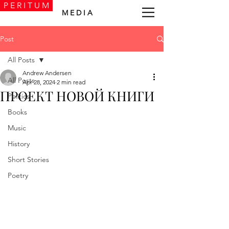
P E R I T U M
M E D I A
Post
All Posts
Andrew Andersen
All Posts
Apr 28, 2024
2 min read
ПРОЕКТ НОВОЙ КНИГИ
Politics
Books
Music
History
Short Stories
Poetry