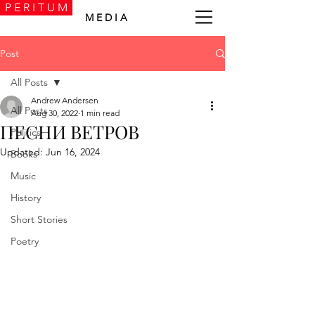
P E R I T U M
M E D I A
Post
All Posts
Andrew Andersen
All Posts
Aug 30, 2022
1 min read
ПЕСНИ ВЕТРОВ
Politics
Updated:
Jun 16, 2024
Books
Music
History
Short Stories
Poetry