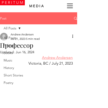
P E R I T U M
M E D I A
Post
All Posts
Andrew Andersen
All Posts
Jul 21, 2023
5 min read
Профессор
Politics
Updated:
Jun 16, 2024
Books
Andrew Andersen
Music
Victoria, BC / July 21, 2023
History
Short Stories
Poetry