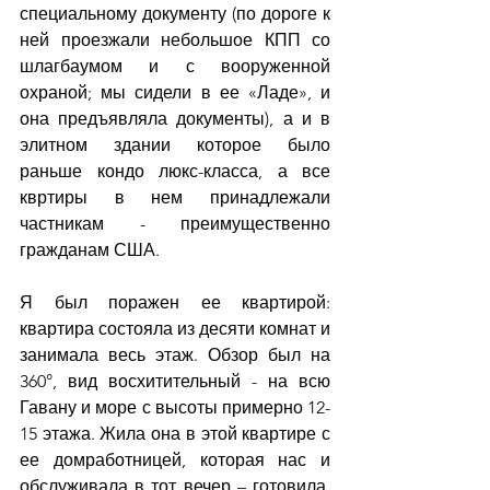
специальному документу (по дороге к 
ней проезжали небольшое КПП со 
шлагбаумом и с вооруженной 
охраной; мы сидели в ее «Ладе», и 
она предъявляла документы), а и в 
элитном здании которое было 
раньше кондо люкс-класса, а все 
квртиры в нем принадлежали 
частникам - преимущественно 
гражданам США.
Я был поражен ее квартирой: 
квартира состояла из десяти комнат и 
занимала весь этаж. Обзор был на 
360°, вид восхитительный - на всю 
Гавану и море с высоты примерно 12-
15 этажа. Жила она в этой квартире с 
ее домработницей, которая нас и 
обслуживала в тот вечер – готовила, 