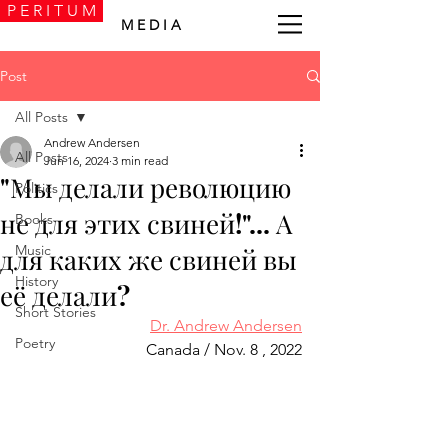
P E R I T U M
M E D I A
Post
All Posts
Andrew Andersen
All Posts
Jun 16, 2024
3 min read
"Мы делали революцию
Politics
не для этих свиней!"... А
Books
Music
для каких же свиней вы
History
её делали?
Short Stories
Dr. Andrew Andersen
Poetry
Canada / Nov. 8 , 2022