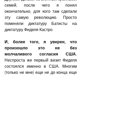
семей, после чего я понял 
окончательно, для кого там сделали 
эту самую революцию. Просто 
поменяли диктатуру Батисты на 
диктатуру Фиделя Кастро.
И, более того, я уверен, что 
произошло это не без 
молчаливого согласия США. 
Неспроста же первый визит Фиделя 
состоялся именно в США. Многим 
(только не мне) еще не до конца еще 
понятно, для чего победили Че & 
Co.... Сегодня про успехи именно 
дореволюционной Кубы есть 
достаточно информации в открытом 
доступе. А успехи современной Кубы 
видны даже в Канаде в которой живу. 