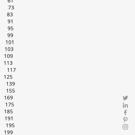
 61
 73
83
91
95
99
101
03
09
3
i 117
5
 139
 155
9
175
85
91
 195
99