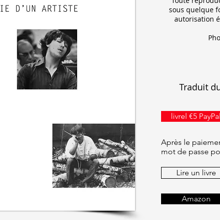
Toute reproduct
sous quelque fo
autorisation é
Pho
Traduit d
livrel €5 PayPa
Après le paiemen
mot de passe pou
Lire un livre
Amazon