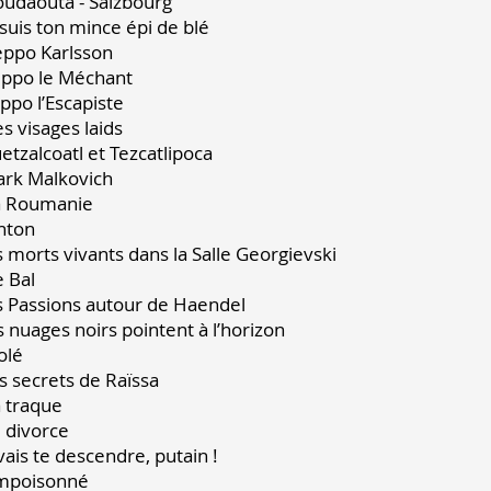
Goudaouta - Salzbourg
e suis ton mince épi de blé
Seppo Karlsson 
Seppo le Méchant 
Seppo l’Escapiste 
Des visages laids 
uetzalcoatl et Tezcatlipoca 
Mark Malkovich 1
La Roumanie 1
Anton 11
s morts vivants dans la Salle Georgievsk
Le Bal 12
es Passions autour de Haendel
es nuages noirs pointent à l’horizon
Isolé 16
Les secrets de Raïssa 
La traque 1
Le divorce 1
e vais te descendre, putain !
Empoisonné 1