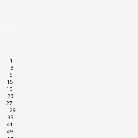
soutien
1
n 3
5
15
9
23
7
s 29
35
1
9