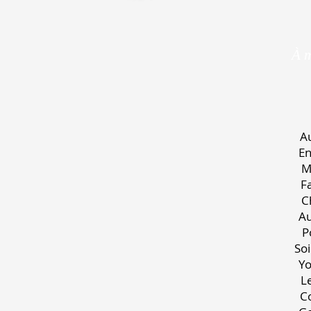
À m
S