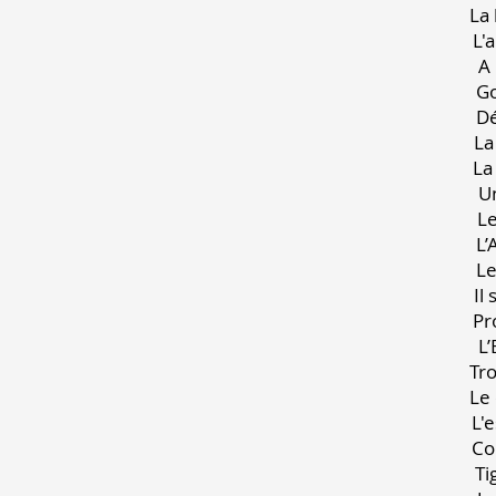
L
L
L
I
T
L
L
C