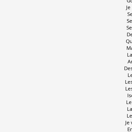
J
Q
De
L
L
J