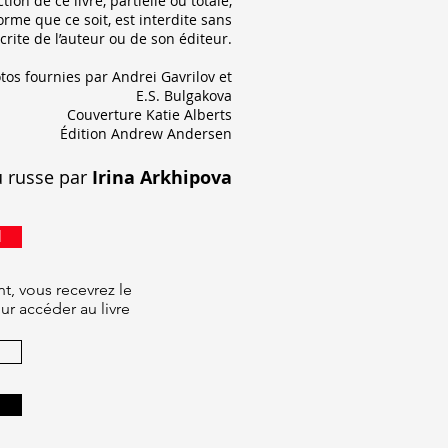
ion de ce livre, partielle ou totale,
rme que ce soit, est interdite sans
crite de l’auteur ou de son éditeur.
tos fourniеs par Andrei Gavrilov et
E.S. Bulgakova
Couverture Katie Alberts
Édition Andrew Andersen
u russe par
Irina Arkhipova
l
t, vous recevrez le
r accéder au livre