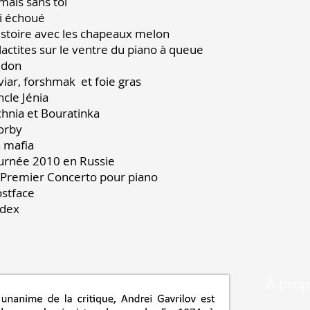
Jamais sans toi 3
J’ai échoué 3
’histoire avec les chapeaux melon
alactites sur le ventre du piano à queu
Gidon 36
aviar, forshmak et foie gras
Oncle Jénia 3
Vichnia et Bouratinka 
Gorby 39
La mafia 4
ournée 2010 en Russie 
e Premier Concerto pour piano
Postface 4
Index 43
À prop