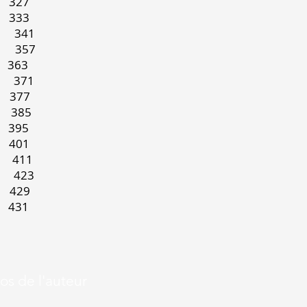
27
33
 341
e 357
3
 371
77
385
5
01
411
 423
29
1
os de l'auteur