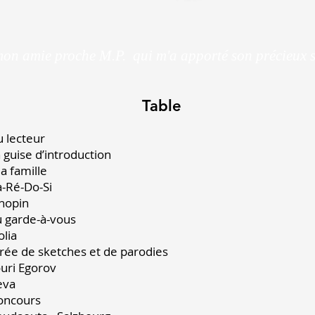
on amie proche M.P. qui m'a apporté son précieux 
Table
Au lecteur 
En guise d’introductio
Ma famille 
Fa-Ré-Do-Si 
Chopin 1
Au garde-à-vous 
Polia 2
oirée de sketches et de parodie
Youri Egorov 
Leva 4
Concours 4