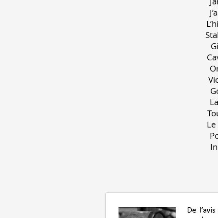
L
St
C
T
L