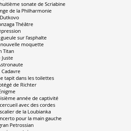
a huitième sonate de Scriabine
'ange de la Philharmonie 
A Dutkovo 2
Gonzaga Théâtre 2
Dépression 2
a gueule sur l’asphalte 
La nouvelle moquette 
Un Titan 25
Le Juste 2
L’Astronaute 2
Le Cadavre 2
l se tapit dans les toilettes
Protégé de Richter 
L’Enigme 2
roisième année de captivité
e cercueil avec des cordes 
'escalier de la Loubianka 
oncerto pour la main gauche 
Tigran Petrossian 3