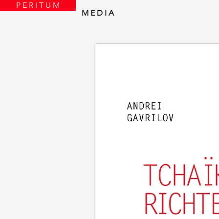
P E R I T U M
M E D I A