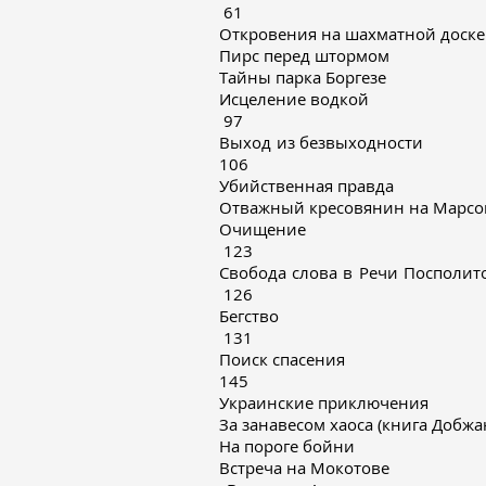
61
Откровения на шахмат
Пирс перед шт
Тайны парка Б
Исцеление 
97
Выход из безв
106
Убийственная п
Отважный кресовянин на Ма
Очище
123
Свобода слова в Реч
126
Бегс
131
Поиск сп
145
Украинские прикл
За занавесом хаоса (книга Д
На пороге бо
Встреча на Мок