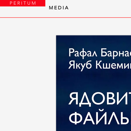
P E R I T U M
M E D I A