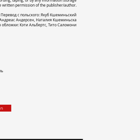
ording, taping, or by any information storage
e written permission of the publisher/author.
Перевод с польского: Якуб Кшеминьский
 Андреас Андерсен, Наталия Кшеминьска
 обложки: Кэти Альбертс, Тито Саломони
ль
on