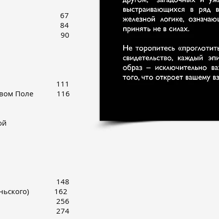
ной доске 67
ормом 84
оргезе 90
водкой
ыходности
равда 111
рсовом Поле 116
ние
и Посполитой
тво
асения
ючения 148
обжаньского) 162
йни 256
отове 274