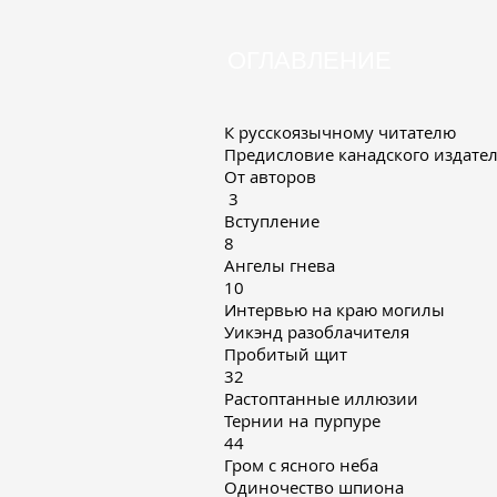
ОГЛАВЛЕНИЕ
К русскоязычному 
Предисловие канадско
От авт
3
Вступл
8
Ангелы 
10
Интервью на краю
Уикэнд разобла
Пробиты
32
Растоптанные и
Тернии на 
44
Гром с ясного
Одиночество