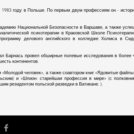
 1983 году в Польше. По первым двум профессиям он - истори
Академию Национальной Безопасности в Варшаве, а также успе
налитической психотерапии в Краковской Школе Психотерапи
программу делового английского в колледже Холмса в Сид
ал Барнась провел обширные полевые исследования в более 
шесть континентов.
и «Молодой человек», а также соавтором книг «Ядовитые файлы»
ьским) и «Шпион: старейшая профессия в мире» (с полковни
им резидентом польской разведки в Ватикане. ).