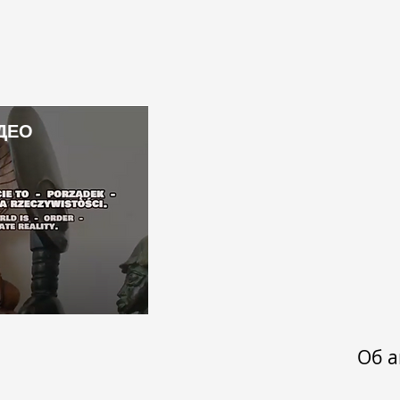
лит!»
лог
ДЕО
Об а