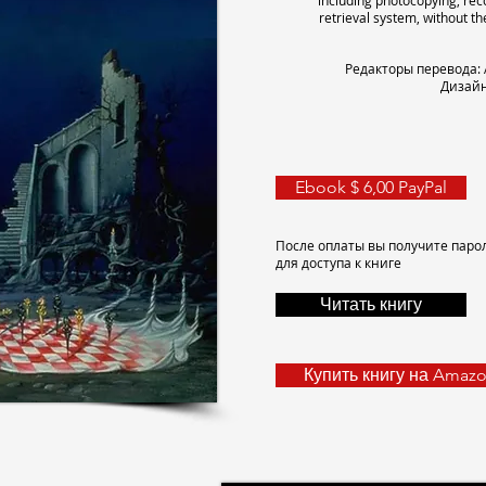
including photocopying, rec
retrieval system, without th
Редакторы перевода:
Дизайн
Ebook $ 6,00 PayPal
После оплаты вы получите паро
для доступа к книге
Читать книгу
Купить книгу на Amaz