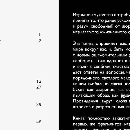
читателю 1
го издателя 2
оров
ение
гнева
 могилы 12
чителя 27
й щит
ллюзии 39
пурпуре
 неба 48
 шпиона