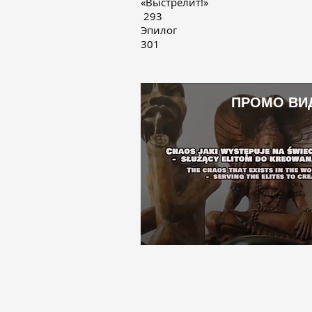
«Выстре
293
Эпи
301
ПРОМО ВИ