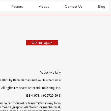
Posters
About
Contact Us
Blog
Об авторах
Yadovityie faily
 2020 by Rafał Barnaś and Jakub Krzemiński
All rights reserved.
Asteroid Publishing, Inc.
I
SBN: 978-1-926720-59-3
may be reproduced or transmitted in any form
y means; graphic, electronic, or mecha-nical,