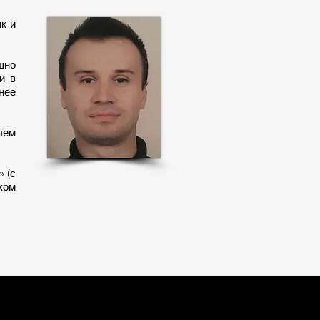
к и
шно
и в
нее
чем
 (с
ком