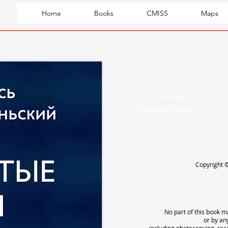
Home
Books
CMISS
Maps
Почему
Peritum Media?
Copyright ©
No part of this book 
or by an