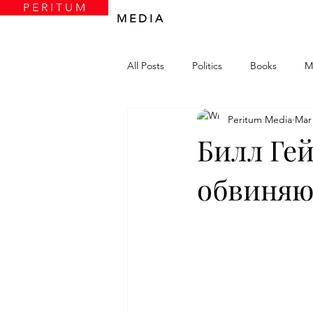
P E R I T U M
M E D I A
All Posts
Politics
Books
M
Peritum Media
Mar 
Билл Гей
обвиняют