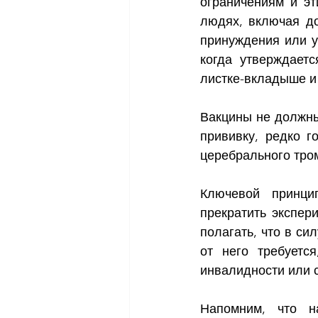
ограничениям и эт
людях, включая до
принуждения или у
когда утверждает
листке-вкладыше и
Вакцины не должны 
прививку, редко г
церебрального тром
Ключевой принци
прекратить экспер
полагать, что в си
от него требуетс
инвалидности или с
Напомним, что н