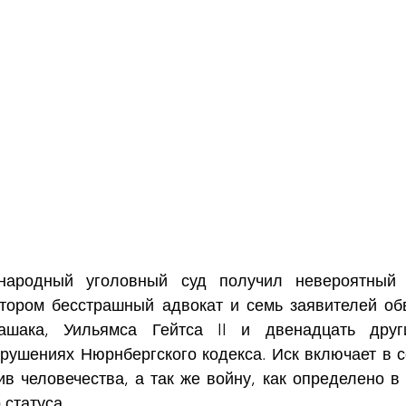
ародный уголовный суд получил невероятный 4
отором бесстрашный адвокат и семь заявителей об
ашака, Уильямса Гейтса II и двенадцать друг
рушениях Нюрнбергского кодекса. Иск включает в с
в человечества, а так же войну, как определено в ст
 статуса.