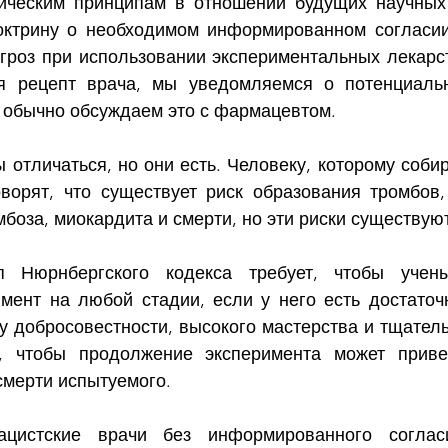
ическим принципам в отношении будущих научных 
ктрину о необходимом информированном согласии 
гроз при использовании экспериментальных лекарств
ся рецепт врача, мы уведомляемся о потенциальн
 обычно обсуждаем это с фармацевтом.  
отличаться, но они есть. Человеку, которому собир
оворят, что существует риск образования тромбов, 
боза, миокардита и смерти, но эти риски существуют
п Нюрнбергского кодекса требует, чтобы учен
имент на любой стадии, если у него есть достаточ
лу добросовестности, высокого мастерства и тщатель
я, чтобы продолжение эксперимента может привес
мерти испытуемого.  
ацистские врачи без информированного соглас