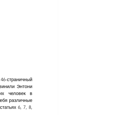
6-страничный 
винили Энтони 
их человек в 
ебя различные 
атьях 6, 7, 8, 