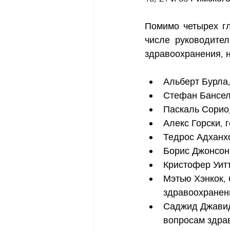
Помимо четырех гл
числе руководител
здравоохранения, 
Альберт Бурла,
Стефан Бансел
Паскаль Сорио,
Алекс Горски, 
Тедрос Адханх
Борис Джонсон
Кристофер Уит
Мэтью Хэнкок,
здравоохранен
Саджид Джавид
вопросам здра