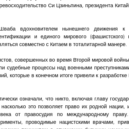
превосходительство Си Цзиньпина, президента Китай
Шваба вдохновителем нынешнего движения к кр
нтификации и единого мирового (фашистского) пр
вляться совместно с Китаем в тоталитарной манере. 
истов, совершенных во время Второй мировой войны,
ли судебные процессы над военными преступниками
рий, которые в конечном итоге привели к разработке
ически означали, что никто, включая главу государс
 насколько это позволяет право их родной нации, и
века от правосудия по международному праву. 
рименты, проводимые нацистскими врачами, приве