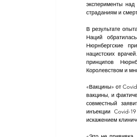
эксперименты над 
страданиям и смерт
В результате опыт
Наций обратилась
Нюрнбергские при
нацистских врачей
принципов Нюрнб
Королевством и мн
«Вакцины» от Covid
вакцины, и фактич
совместный заявит
инъекции Covid-1
искажением клиниче
«Это не прививка.