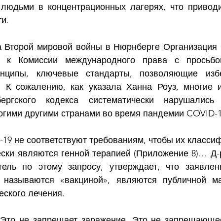
людьми в концентрационных лагерях, что приводи
и.  
а Второй мировой войны в Нюрнберге Организация
 к Комиссии международного права с просьбой
нципы, ключевые стандарты, позволяющие избе
. К сожалению, как указала Ханна Роуз, многие и
ергского кодекса систематически нарушались 
огими другими странами во время пандемии COVID-1
-19 не соответствуют требованиям, чтобы их классиф
ески являются генной терапией (Приложение 8)… Д-р
ель по этому запросу, утверждает, что заявлени
9 называются «вакциной», являются публичной ма
ского лечения.  
 Это не запрещает заражение. Это не запрещающе