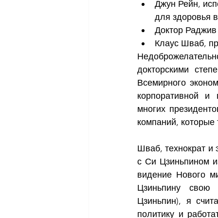
Джун Рейн, ис
для здоровья 
Доктор Раджив
Клаус Шваб, п
Недоброжелательн
докторскими степ
Всемирного эконом
корпоративной и 
многих президенто
компаний, которые
Шваб, технократ и 
с Си Цзиньпином и
видение Нового ми
Цзиньпину свою 
Цзиньпин), я счит
политику и работа