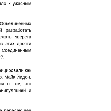
ло к ужасным 
 Объединенных 
 разработать 
жать зверств 
з этих десяти 
Соединенным 
9.
ицировали как 
. Майк Йидон, 
я о том, что 
нипуляцией и 
е передающее 