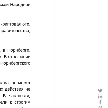
ской Народной 
иптовалюте, 
авительства, 
 
 в Нюрнберге, 
. В отношении 
 Нюрнбергского 
тва, не может 
х действия не 
В частности, 
ли к строгим 