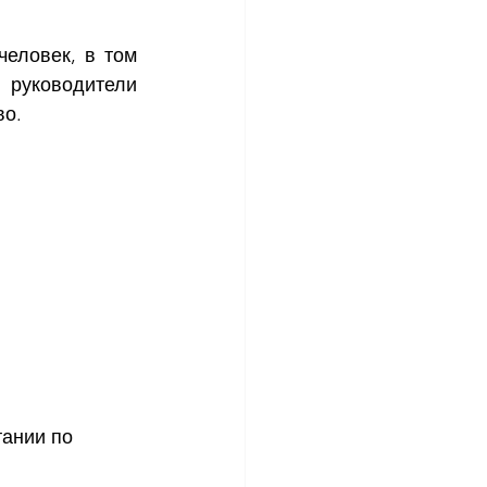
еловек, в том 
руководители 
во.
ании по 