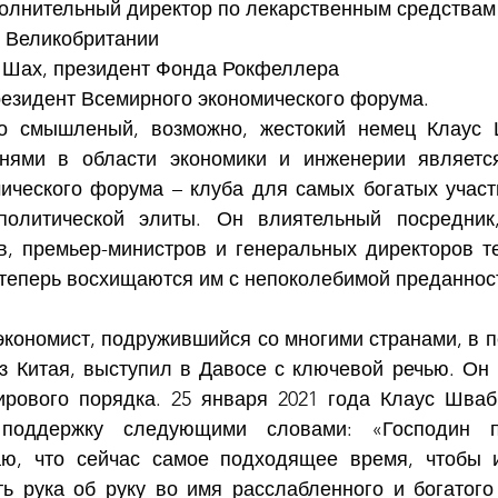
полнительный директор по лекарственным средствам 
в Великобритании
 Шах, президент Фонда Рокфеллера
резидент Всемирного экономического форума.
о смышленый, возможно, жестокий немец Клаус 
енями в области экономики и инженерии является
ического форума – клуба для самых богатых участ
политической элиты. Он влиятельный посредник,
в, премьер-министров и генеральных директоров те
 теперь восхищаются им с непоколебимой преданнос
экономист, подружившийся со многими странами, в п
з Китая, выступил в Давосе с ключевой речью. Он 
рового порядка. 25 января 2021 года Клаус Шваб
поддержку следующими словами: «Господин пр
аю, что сейчас самое подходящее время, чтобы и
ть рука об руку во имя расслабленного и богатого