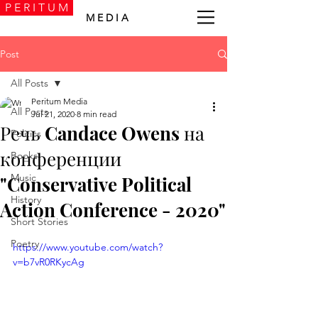
P E R I T U M
M E D I A
Post
All Posts
Peritum Media
All Posts
Jul 21, 2020
8 min read
Речь Candace Owens на
Politics
конференции
Books
Music
"Conservative Political
History
Action Conference - 2020"
Short Stories
Poetry
https://www.youtube.com/watch?
v=b7vR0RKycAg