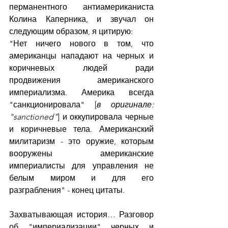
перманентного антиамериканиста 
Колина Каперника, и звучал он 
следующим образом, я цитирую:
"Нет ничего нового в том, что 
американцы нападают на черных и 
коричневых людей ради 
продвижения американского 
империализма. Америка всегда 
"санкционировала" [
в оригинале: 
"sanctioned"
] и оккупировала черные 
и коричневые тела. Американский 
милитаризм - это оружие, которым 
вооружены американские 
империалисты для управления не 
белым миром и для его 
разграбления" - конец цитаты.
Захватывающая история… Разговор 
об "империализации" черных и 