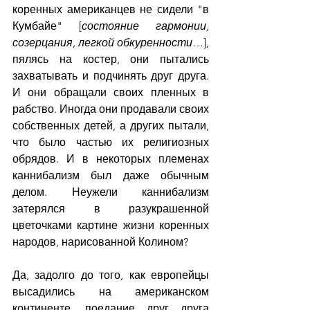
коренных американцев не сидели "в 
Кумбайе" [
состояние гармонии, 
созерцания, легкой обкуренности…
], 
пялясь на костер, они пытались 
захватывать и подчинять друг друга. 
И они обращали своих пленных в 
рабство. Иногда они продавали своих 
собственных детей, а других пытали, 
что было частью их религиозных 
обрядов. И в некоторых племенах 
каннибализм был даже обычным 
делом. Неужели каннибализм 
затерялся в разукрашенной 
цветочками картине жизни коренных 
народов, нарисованной Колином?
Да, задолго до того, как европейцы 
высадились на американском 
континенте, поедание друг друга 