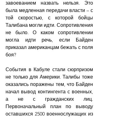
завоеванием назвать нельзя. Это 
была медленная передачи власти – с 
той скоростью, с которой бойцы 
Талибана могли идти. Сопротивления 
не было. О каком сопротивлении 
могла идти речь, если Байден 
приказал американцам бежать с поля 
боя?
События в Кабуле стали сюрпризом 
не только для Америки. Талибы тоже 
оказались поражены тем, что Байден 
начал вывод контингента с военных, 
а не с гражданских лиц. 
Первоначальный план по выводу 
оставшихся 2500 военнослужащих из 
Афганистана провалился до такой 
степени, что потребовалось 
перебросить в Афганистан еще 6000 