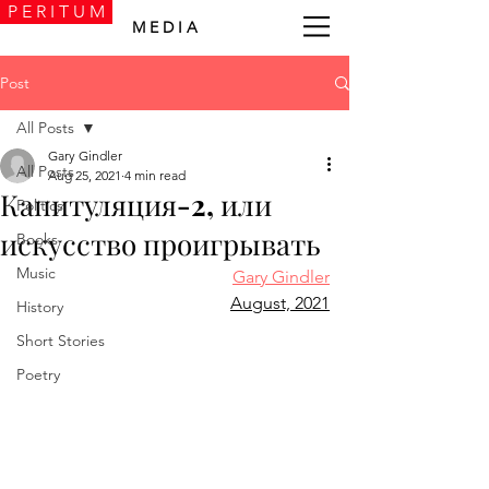
P E R I T U M
M E D I A
Post
All Posts
Gary Gindler
All Posts
Aug 25, 2021
4 min read
Капитуляция-2, или
Politics
искусство проигрывать
Books
Music
Gary Gindler
August, 2021
History
Short Stories
Poetry