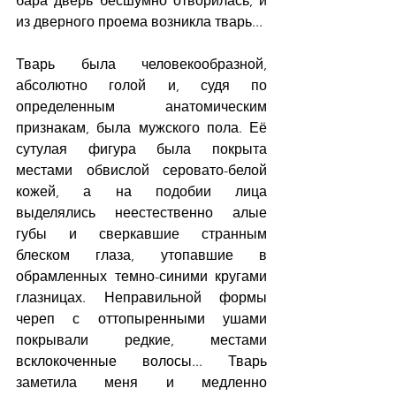
бара дверь бесшумно отворилась, и 
из дверного проема возникла тварь...
Тварь была человекообразной, 
абсолютно голой и, судя по 
определенным анатомическим 
признакам, была мужского пола. Её 
сутулая фигура была покрыта 
местами обвислой серовато-белой 
кожей, а на подобии лица 
выделялись неестественно алые 
губы и сверкавшие странным 
блеском глаза, утопавшие в 
обрамленных темно-синими кругами 
глазницах. Неправильной формы 
череп с оттопыренными ушами 
покрывали редкие, местами 
всклокоченные волосы... Тварь 
заметила меня и медленно 