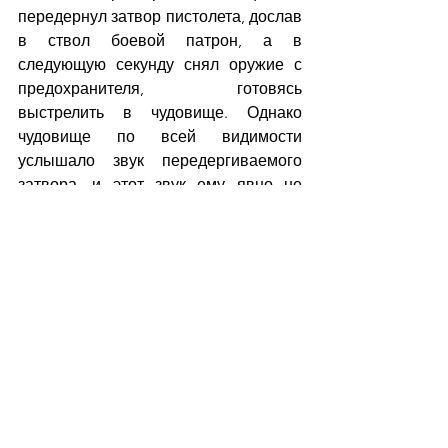
передернул затвор пистолета, дослав 
в ствол боевой патрон, а в 
следующую секунду снял оружие с 
предохранителя, готовясь 
выстрелить в чудовище. Однако 
чудовище по всей видимости 
услышало звук передергиваемого 
затвора, и этот звук ему явно не 
понравился. Оно остановилось, 
замерло и через несколько секунд 
повернулось, быстро направившись 
обратно к двери, из которой явилось, 
заодно продемонстрировав мне 
напоследок откляченный синюшно-
серый зад. Недолго думая, я вновь 
поставил «Беретту» на 
предохранитель и поспешно покинул 
бар, заперев заднюю дверь 