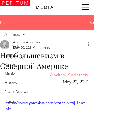
P E R I T U M
M E D I A
Post
All Posts
Andrew Andersen
All Posts
May 20, 2021
1 min read
Необольшевизм в
Politics
Северной Америке
Books
Music
Andrew Andersen
May 20, 2021
History
Short Stories
Poetry
https://www.youtube.com/watch?v=6jTInbt-
MbU