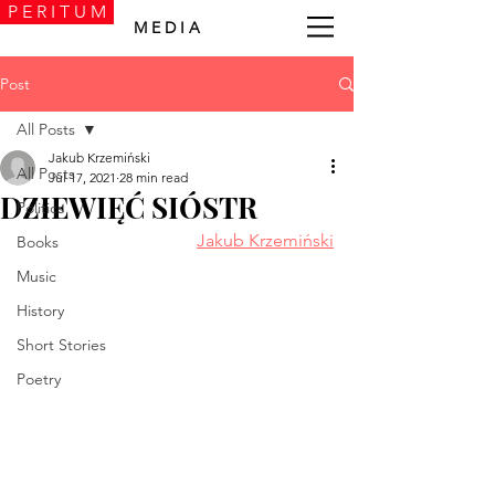
P E R I T U M
M E D I A
Post
All Posts
Jakub Krzemiński
All Posts
Jul 17, 2021
28 min read
DZIEWIĘĆ SIÓSTR
Politics
Jakub Krzemiński
Books
Music
History
Short Stories
Poetry