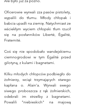
Ale było już za późno.
Oficerowie wyrwali zza pasów pistolety, 
wypalili do tłumu. Młody chłopak i 
babcia upadli na ziemię. Natychmiast ze 
wściekłym wyciem chłopski tłum rzucił 
się na posłanników Liberté, Égalité, 
Fraternité.
Coś się nie spodobało wandejskiemu 
ciemnogrodowi w tym Égalité przed 
gilotyną, z kulami i bagnetami.
Kilku młodych chłopców podbiegło do 
żołnierzy, wciąż trzymających starego 
kapłana o. Alain'a. Wyrwali swego 
siwego proboszcza z rąk żołnierskich, 
odebrali im strzelby z bagnetami. 
Powalili "niebieskich" na majową 