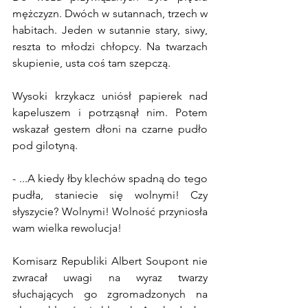
mężczyzn. Dwóch w sutannach, trzech w 
habitach. Jeden w sutannie stary, siwy, 
reszta to młodzi chłopcy. Na twarzach 
skupienie, usta coś tam szepczą.
Wysoki krzykacz uniósł papierek nad 
kapeluszem i potrząsnął nim. Potem 
wskazał gestem dłoni na czarne pudło 
pod gilotyną.
- ...A kiedy łby klechów spadną do tego 
pudła, staniecie się wolnymi! Czy 
słyszycie? Wolnymi! Wolność przyniosła 
wam wielka rewolucja!
Komisarz Republiki Albert Soupont nie 
zwracał uwagi na wyraz twarzy 
słuchających go zgromadzonych na 