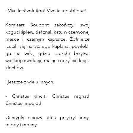
- Vive la révolution! Vive la republique!
Komisarz Soupont zakończył swój 
koguci śpiew, dał znak katu w czerwonej 
masce i czarnym kapturze. Żołnierze 
rzucili się na starego kapłana, powlekli 
go na wóz, gdzie czekała brzytwa 
wielkiej rewolucji, mająca oczyścić kraj z 
klechów.
I jeszcze z wielu innych. 
- Christus vincit! Christus regnat! 
Christus imperat!
Ochrypły starczy głos przykrył inny, 
młody i mocny.