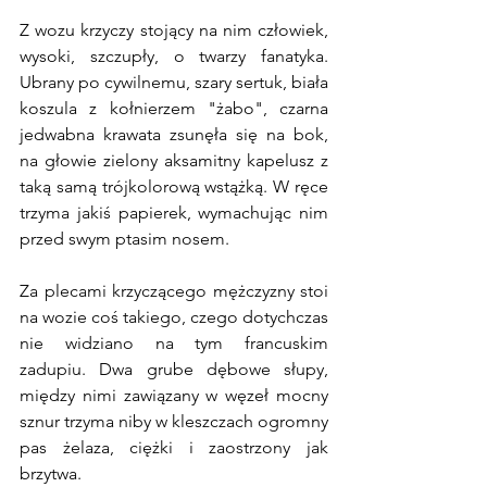
Z wozu krzyczy stojący na nim człowiek, 
wysoki, szczupły, o twarzy fanatyka. 
Ubrany po cywilnemu, szary sertuk, biała 
koszula z kołnierzem "żabo", czarna 
jedwabna krawata zsunęła się na bok, 
na głowie zielony aksamitny kapelusz z 
taką samą trójkolorową wstążką. W ręce 
trzyma jakiś papierek, wymachując nim 
przed swym ptasim nosem.
Za plecami krzyczącego mężczyzny stoi 
na wozie coś takiego, czego dotychczas 
nie widziano na tym francuskim 
zadupiu. Dwa grube dębowe słupy, 
między nimi zawiązany w węzeł mocny 
sznur trzyma niby w kleszczach ogromny 
pas żelaza, ciężki i zaostrzony jak 
brzytwa.