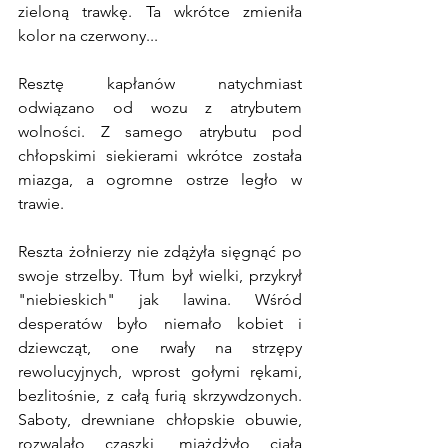
zieloną trawkę. Ta wkrótce zmieniła 
kolor na czerwony...
Resztę kapłanów natychmiast 
odwiązano od wozu z atrybutem 
wolności. Z samego atrybutu pod 
chłopskimi siekierami wkrótce została 
miazga, a ogromne ostrze legło w 
trawie.
Reszta żołnierzy nie zdążyła sięgnąć po 
swoje strzelby. Tłum był wielki, przykrył 
"niebieskich" jak lawina. Wśród 
desperatów było niemało kobiet i 
dziewcząt, one rwały na strzępy 
rewolucyjnych, wprost gołymi rękami, 
bezlitośnie, z całą furią skrzywdzonych. 
Saboty, drewniane chłopskie obuwie, 
rozwalało czaszki, miażdżyło ciała 