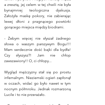
a zresztą, jej celem w tej chwili nie była 
bynajmniej teologiczna dyskusja. 
Założyła maskę pokory, nie zabierając 
lewej dłoni z pragnącego powtórki 
gorącego miejsca między biodrami.
- Żebym więcej nie słyszał żadnego 
słowa o waszym parszywym Bogu!!! 
Mam serdecznie dość bajki dla bydła! 
Czy słyszysz?! Jam nie chłop 
zawszawiony!! O, ci chłopy...
Wygląd mężczyzny stał się po prostu 
infernalnym. Nieziemski ogień zapłonął 
w oczach, widać go było nawet w tym 
nocnym półmroku. Jednak rozmarzoną 
Lucile i to nie przerażało.