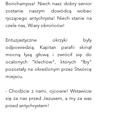
Bonchampsa! Niech nasz dobry senior 
zostanie naszym dowódcą wobec 
ryczącego antychrysta! Niech stanie na 
czele nas, Wiary obrońców!
Entuzjastyczne okrzyki były 
odpowiedzią. Kapitan parafii skinął 
mocną łysą głową i zwrócił się do 
ocalonych "klechów", których "łby" 
pozostały na określonym przez Stwórcę 
miejscu.
- Chodźcie z nami, ojcowie! Wstawicie 
się za nas przed Jezusem, a my za was 
przed antychrystem!
Stary proboszcz o. Alain 
niespodziewanie uśmiechnął się.