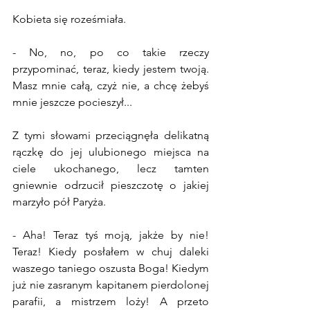
Kobieta się roześmiała.
- No, no, po co takie rzeczy 
przypominać, teraz, kiedy jestem twoją. 
Masz mnie całą, czyż nie, a chcę żebyś 
mnie jeszcze pocieszył...
Z tymi słowami przeciągnęła delikatną 
rączkę do jej ulubionego miejsca na 
ciele ukochanego, lecz tamten 
gniewnie odrzucił pieszczotę o jakiej 
marzyło pół Paryża.
- Aha! Teraz tyś moją, jakże by nie! 
Teraz! Kiedy posłałem w chuj daleki 
waszego taniego oszusta Boga! Kiedym 
już nie zasranym kapitanem pierdolonej 
parafii, a mistrzem loży! A przeto 