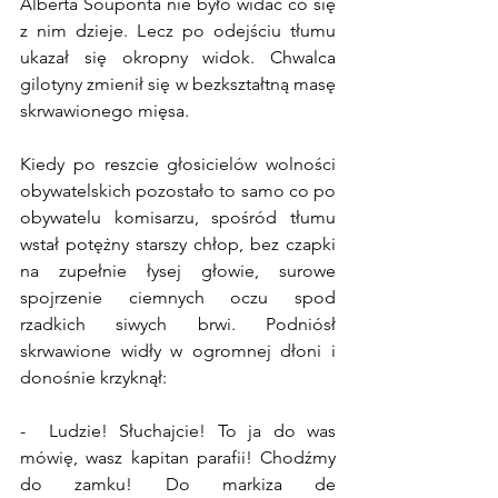
Alberta Souponta nie było widać co się 
z nim dzieje. Lecz po odejściu tłumu 
ukazał się okropny widok. Chwalca 
gilotyny zmienił się w bezkształtną masę 
skrwawionego mięsa.
Kiedy po reszcie głosicielów wolności 
obywatelskich pozostało to samo co po 
obywatelu komisarzu, spośród tłumu 
wstał potężny starszy chłop, bez czapki 
na zupełnie łysej głowie, surowe 
spojrzenie ciemnych oczu spod 
rzadkich siwych brwi. Podniósł 
skrwawione widły w ogromnej dłoni i 
donośnie krzyknął:
-  Ludzie! Słuchajcie! To ja do was 
mówię, wasz kapitan parafii! Chodźmy 
do zamku! Do markiza de 