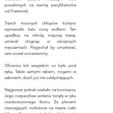
powalonych na ziemię pacyfikatorów 
od Fraternité.
Trzech mocnych chłopów kolejno 
wymierzało katu ciosy widłami. Ten 
upadłszy na młodą majową trawę, 
umierał chrypiąc w okropnych 
męczarniach. Przyjechał by umartwiać, 
sam został unicestwiony.
Oficerów bili wszystkim co było pod 
ręką. Także samymi rękami, nogami w 
sabotach, dusili już nie oddychających.
Najgorsze jednak czekało na komisarza. 
Jego rozpaczliwe wołania tonęły w ryku 
rozwścieczonego tłumu. Za plecami 
otaczających rozłożone na trawie ciało 