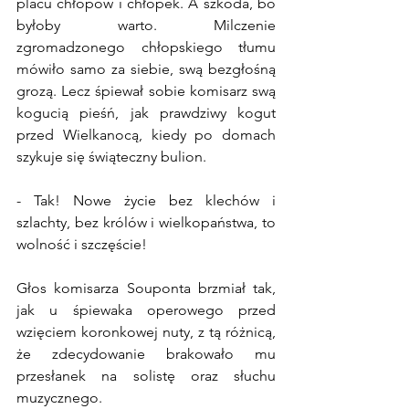
placu chłopów i chłopek. A szkoda, bo 
byłoby warto. Milczenie 
zgromadzonego chłopskiego tłumu 
mówiło samo za siebie, swą bezgłośną 
grozą. Lecz śpiewał sobie komisarz swą 
kogucią pieśń, jak prawdziwy kogut 
przed Wielkanocą, kiedy po domach 
szykuje się świąteczny bulion.
- Tak! Nowe życie bez klechów i 
szlachty, bez królów i wielkopaństwa, to 
wolność i szczęście!
Głos komisarza Souponta brzmiał tak, 
jak u śpiewaka operowego przed 
wzięciem koronkowej nuty, z tą różnicą, 
że zdecydowanie brakowało mu 
przesłanek na solistę oraz słuchu 
muzycznego.