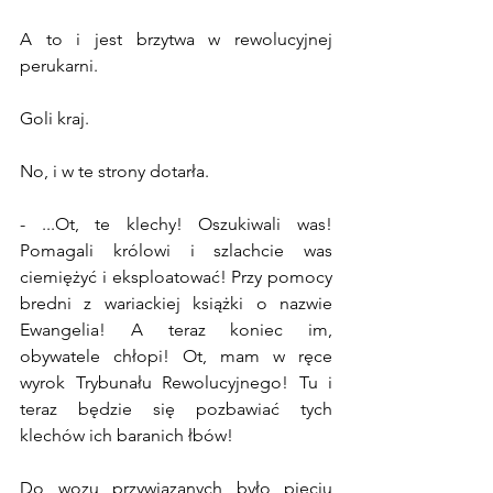
A to i jest brzytwa w rewolucyjnej 
perukarni.
Goli kraj.
No, i w te strony dotarła.
- ...Ot, te klechy! Oszukiwali was! 
Pomagali królowi i szlachcie was 
ciemiężyć i eksploatować! Przy pomocy 
bredni z wariackiej książki o nazwie 
Ewangelia! A teraz koniec im, 
obywatele chłopi! Ot, mam w ręce 
wyrok Trybunału Rewolucyjnego! Tu i 
teraz będzie się pozbawiać tych 
klechów ich baranich łbów!
Do wozu przywiązanych było pięciu 