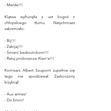
- Merde!!!
Klątwa wyfrunęła z ust kogoś z 
chłopskiego tłumu. Natychmiast 
zabrzmiało:
- Bij!!!
- Zabijaj!!!
- Śmierć bezbożnikom!!!
- Ratuj proboszcza Alain'a!!!
Komisarz Albert Soupont zupełnie się 
tego nie spodziewał. Zaskoczony 
krzyknął:
- Aux armes!
- Do broni!