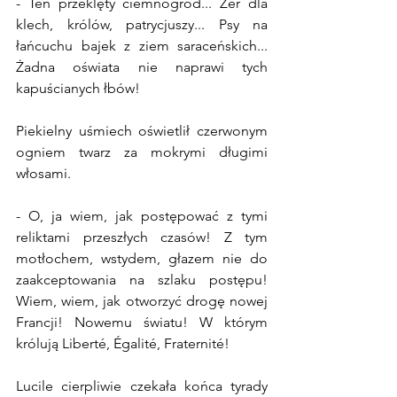
- Ten przeklęty ciemnogród... Żer dla 
klech, królów, patrycjuszy... Psy na 
łańcuchu bajek z ziem saraceńskich... 
Żadna oświata nie naprawi tych 
kapuścianych łbów!
Piekielny uśmiech oświetlił czerwonym 
ogniem twarz za mokrymi długimi 
włosami.
- O, ja wiem, jak postępować z tymi 
reliktami przeszłych czasów! Z tym 
motłochem, wstydem, głazem nie do 
zaakceptowania na szlaku postępu! 
Wiem, wiem, jak otworzyć drogę nowej 
Francji! Nowemu światu! W którym 
królują Liberté, Égalité, Fraternité!
Lucile cierpliwie czekała końca tyrady 