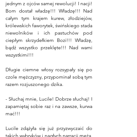
jednym z ojców samej rewolucji! I nacji! 
Bom dostał władzę!!! Władzę!!! Nad 
całym tym krajem kurew, złodziejów, 
królewskich faworytek, świńskiego stada 
niewolników i ich pastuchów pod 
ciepłym skrzydełkiem Bozi!!! Władzę, 
bądź wszystko przeklęte!!! Nad wami 
wszystkimi!!!
Długie ciemne włosy rozsypały się po 
czole mężczyzny, przypominał sobą tym 
razem rozjuszonego dzika.
- Słuchaj mnie, Lucile! Dobrze słuchaj! I 
zapamiętaj sobie raz i na zawsze, kurwa 
mać!!!
Lucile zdążyła się już przyzwyczaić do 
takich wybryków i nagłych narracji męża, 