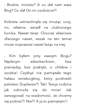
- Boskie, mówisz? A co dał nam wasz 
Bóg? Co dał On mi osobiście?!
Kobieta uśmiechnęła się mrużąc oczy, 
no, właśnie, wsiadł na ulubionego 
konika. Nawet teraz. Chociaż właściwie 
dlaczego nawet, wszak na ten temat 
może rozprawiać nawet leżąc na niej.
- Kim byłem przy waszym Bogu? 
Nędznym adwokacikiem, bez 
pieniędzy, bez praktyki, o chlebie i 
wodzie! Czyżbyś nie pamiętała tego 
hałasu wniebogłosy, który podnieśli 
państwo Duplessis?! Tak! Twoja rodzina 
jak odnosiła się do mnie! Jak 
zareagowali na wiadomość, że chcemy 
się pobrać?! Nie?! A ja to pamiętam!!