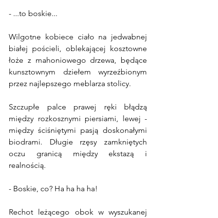
- ...to boskie...
Wilgotne kobiece ciało na jedwabnej 
białej pościeli, oblekającej kosztowne 
łoże z mahoniowego drzewa, będące 
kunsztownym dziełem wyrzeźbionym 
przez najlepszego meblarza stolicy.
Szczupłe palce prawej ręki błądzą 
między rozkosznymi piersiami, lewej - 
między ściśniętymi pasją doskonałymi 
biodrami. Długie rzęsy zamkniętych 
oczu granicą między ekstazą i 
realnością.
- Boskie, co? Ha ha ha ha!
Rechot leżącego obok w wyszukanej 