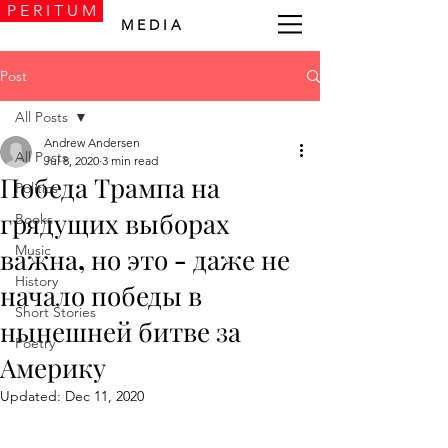
P E R I T U M
M E D I A
Post
All Posts
Andrew Andersen
All Posts
Jul 8, 2020
3 min read
Победа Трампа на
Politics
грядущих выборах
Books
Music
важна, но это - даже не
History
начало победы в
Short Stories
нынешней битве за
Poetry
Америку
Updated:
Dec 11, 2020