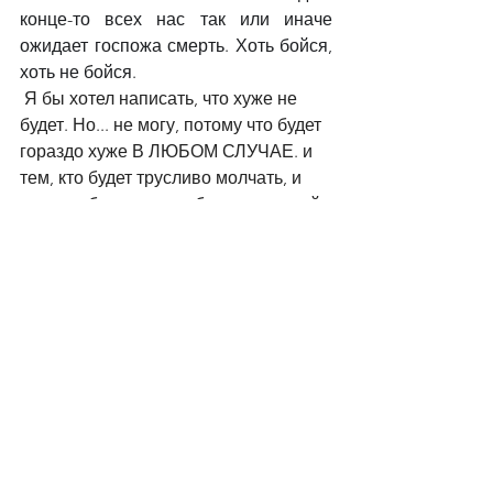
конце-то всех нас так или иначе 
ожидает госпожа смерть. Хоть бойся, 
хоть не бойся.
Я бы хотел написать, что хуже не 
будет. Но... не могу, потому что будет 
гораздо хуже В ЛЮБОМ СЛУЧАЕ. и 
тем, кто будет трусливо молчать, и 
тем, кто будет лизать ботинки всякой 
мрази. А вот если занять активную 
жизненную позицию и как-то 
поптобовать защитить то, что еще 
осталось от наших свобод, прав и 
достоинства, то есть шанс, что будет 
лучше.