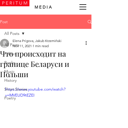
P E R I T U M
M E D I A
Post
All Posts
Elena Prigova, Jakub Krzemiński
All Posts
Nov 11, 2021
1 min read
Что происходит на
Politics
границе Беларуси и
Books
Music
Польши
History
Short Stories
https://www.youtube.com/watch?
v=MVEUD9tEZEI
Poetry