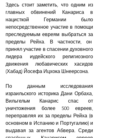
Здесь стоит заметить, что одним из 
главных обвинений Канариса в 
нацисткой Германии было 
непосредственное участие в помощи 
преследуемым евреям выбраться за 
пределы Рейха. В частности, он  
принял участие в спасении духовного 
лидера иудейского религиозного 
движения любавических хасидов 
(Хабад) Йосефа Ицхока Шнеерсона.
По данным исследования 
израильского историка Дани Орбаха, 
Вильгельм Канарис спас от 
уничтожения более 500 евреев, 
переправляя их за пределы Рейха (в 
основном в Испанию и Португалию) и 
выдавая за агентов Абвера. Среди 
спасённых Канарисом евреев 