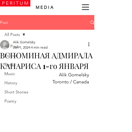
P E R I T U M
M E D I A
Post
All Posts
Alik Gomelsky
All Posts
Jan 1, 2024
4 min read
ВСПОМИНАЯ АДМИРАЛА
Politics
КАНАРИСА 1-го ЯНВАРЯ
Books
Music
Alik Gomelsky
Toronto / Canada
History
Short Stories
Poetry