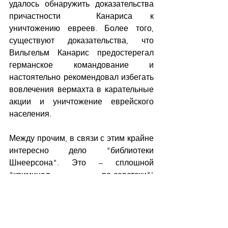
удалось обнаружить доказательства 
причастности  Канариса к 
уничтожению евреев. Более того, 
существуют доказательства, что 
Вильгельм Канарис предостерегал 
германское командование и 
настоятельно рекомендовал избегать 
вовлечения вермахта в карательные 
акции и уничтожение еврейского 
населения.
Между прочим, в связи с этим крайне 
интересно дело "библиотеки 
Шнеерсона". Это – сплошной 
"криминал по-советски"! 
Экспроприированные (точнее – 
украденные) в 1924 году иудейские 
книги Государственная Библиотека 
имени Ленина  посчитала 