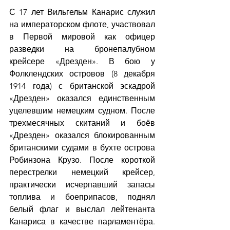
С 17 лет Вильгельм Канарис служил 
на императорском флоте, участвовал 
в Первой мировой как офицер 
разведки на бронепалубном 
крейсере «Дрезден». В бою у 
Фолклендских островов (8 декабря 
1914 года) с британской эскадрой 
«Дрезден» оказался единственным 
уцелевшим немецким судном. После 
трехмесячных скитаний и боёв 
«Дрезден» оказался блокированным 
британскими судами в бухте острова 
Робинзона Крузо. После короткой 
перестрелки немецкий крейсер, 
практически исчерпавший запасы 
топлива и боеприпасов, поднял 
белый флаг и выслал лейтенанта 
Канариса в качестве парламентёра. 