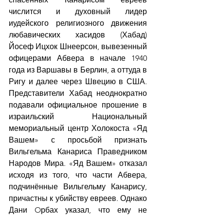
числится и духовный лидер 
иудейского религиозного движения 
любавических хасидов (Хабад) 
Йосеф Ицхок Шнеерсон, вывезенный 
офицерами Абвера в начале 1940 
года из Варшавы в Берлин, а оттуда в 
Ригу и далее через Швецию в США. 
Представители Хабад неоднократно 
подавали официальное прошение в 
израильский Национальный 
мемориальный центр Холокоста «Яд 
Вашем» с просьбой признать 
Вильгельма Канариса Праведником 
Народов Мира. «Яд Вашем» отказал 
исходя из того, что части Абвера, 
подчинённые Вильгельму Канарису, 
причастны к убийству евреев. Однако 
Дани Oрбах указал, что ему не 