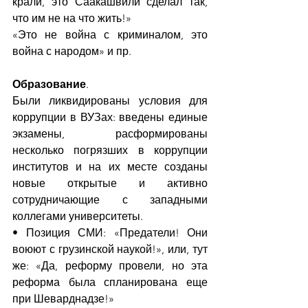
крали, это Саакашвили сделал так, 
что им не на что жить!» 
«Это не война с криминалом, это 
война с народом» и пр.
Образование
. 
Были ликвидированы условия для 
коррупции в ВУЗах: введены единые 
экзамены, расформированы 
несколько погрязших в коррупции 
институтов и на их месте созданы 
новые открытые и активно 
сотрудничающие с западными 
коллегами университеты.
• Позиция СМИ: «Предатели! Они 
воюют с грузинской наукой!», или, тут 
же: «Да, реформу провели, но эта 
реформа была спланирована еще 
при Шеварднадзе!»