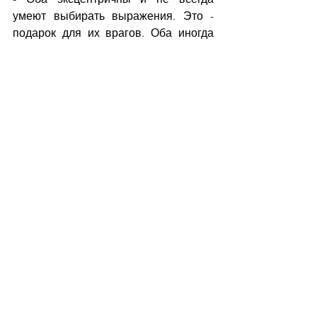
умеют выбирать выражения. Это - 
подарок для их врагов. Оба иногда 
умеют преувеличить цифры, что, хоть 
и не меняет сути речи, но становится 
предметом обличений во лжи. 
Видимо, это характеристика - продукт 
определенного психотипа. Но этот 
недостаток не влияет на их политику 
и функциональность как президентов.
Аналогии кампаний против них:
1. Организованная система СМИ и 
других источников информации, 
продуцирующая fake news и 
тиражирующая их друг от друга, 
создавая густой информационный 
фон.