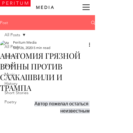
P E R I T U M
M E D I A
Post
All Posts
Peritum Media
All Posts
Sep 26, 2020
5 min read
АНАТОМИЯ ГРЯЗНОЙ
Politics
ВОЙНЫ ПРОТИВ
Books
Music
СААКАШВИЛИ И
History
ТРАМПА
Short Stories
Poetry
Автор пожелал остаться 
неизвестным