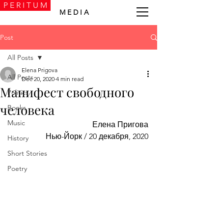
P E R I T U M
M E D I A
Post
All Posts
Elena Prigova
All Posts
Dec 20, 2020
4 min read
Манифест свободного
Politics
человека
Books
Music
Елена Пригова
Нью-Йорк / 20 декабря, 2020
History
Short Stories
Poetry