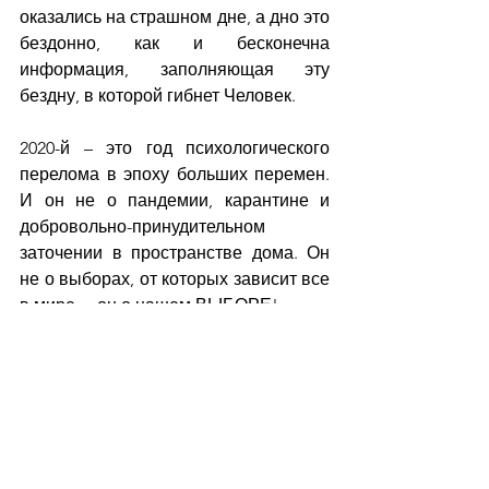
оказались на страшном дне, а дно это 
бездонно, как и бесконечна 
информация, заполняющая эту 
бездну, в которой гибнет Человек.
2020-й – это год психологического 
перелома в эпоху больших перемен. 
И он не о пандемии, карантине и 
добровольно-принудительном 
заточении в пространстве дома. Он 
не о выборах, от которых зависит все 
в мире, – он о нашем ВЫБОРЕ!
Он о выборе своего места на 
великом ристалище, потому что кому-
то суждено стать судьёй, кто-то будет 
восторженно заполнять трибуны и 
ожидать права поднять палец вверх, 
или вниз, а кто-то пойдёт сражаться. 
Все роли давно расписаны. И только 