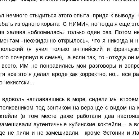
ал немного стыдиться этого опыта, придя к выводу, ч
бать из одного корыта  С НИМИ», но тогда я еще это
ая халява «обломилась» только один раз. Потом не
ментам «неожиданно открылось», что я никогда и ни
польский (я учил только английский и французск
го почерпнул в семье),  а если так, то «откуда он м
 всего, ИМ не понравились мои разговоры и вопро
я все это я делал вроде как корректно, но... все ра
о-чекистски...
ь, вдоволь наплававшись в море, сидели мы втроем
полковником под зонтиком на веранде с видом на м
ктейли (в том месте даже работали два настоящи
замешивали аутентичные кубинские коктейли – а 
де не пили и не замешивали,  кроме Эстонии и Латв