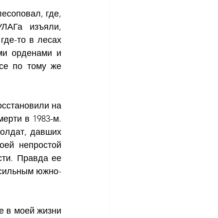
соповал, где, 
ЛАГа изъяли, 
де-то в лесах 
ми орденами и 
се по тому же 
сстановили на 
ерти в 1983-м. 
олдат, давших 
ей непростой 
ти. Правда ее 
 сильным южно-
е в моей жизни 