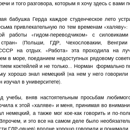
речи и того разговора, которым я хочу здесь с вами 
мая бабушка Герда каждое студенческое лето устр
сьма привлекательную по тем временам «халяву»: 
ой работы «гидом-переводчиком» с силовиками 
 стран» (Польши, ГДР, Чехословакии, Венгрии 
ССР на отдых. «Работа» эта проходила на луч
ием в море, поеданием недоступных рядовому советс
тием коктейлей и не только... Норман  формально по
ку хорошо знал немецкий (на нем у него говорили д
н изучал в университете).
д учебы, вняв настоятельным просьбам любимого 
ила к этой «халяве» и меня, принимая во внимание 
л немецкий, а также мог кое-как говорить и по-поль
 Впрочем, и это все на самом деле было необязатель
асти ГДР-овцев) вполне хорошо говорили и понимали 