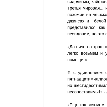
сидели мы, кайфова
Третья мировая...
похожий на чешско
джинсах и  белой
представился ка
псевдоним, но это 
«Да ничего страшно
легко возьмем и 
помощи!»
Я с удивлением о
пятнадцатимиллион
но шестидесятимил
несопоставимы!» - 
«Еще как возьмем!