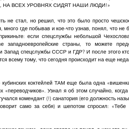
нах, НА ВСЕХ УРОВНЯХ СИДЯТ НАШИ ЛЮДИ!»
ть не стал, но решил, что это было просто чешское
, много где побывав и кое-что узнав, понял, что не 
прикиньте: если спецслужбы небольшой Чехослова
ве западноевропейские страны, то можете предст
и Запад спецслужбы СССР и ГДР? И после этого кто-
тся всему тому, что сегодня происходит на еще неда
мо кубинских коктейлей ТАМ еще была одна «вишенка
их «переводчиков». Узнал я об этом случайно, когда
тучался комендант (!) санатория (его должность наз
говорит само за себя) и шепотом спросил: «Тебе п