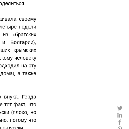
поделиться.
аивала своему 
четыре недели 
из «братских 
и Болгарии), 
ших крымских 
кому человеку 
дходил на эту 
ома), а также 
внука, Герда 
тот факт, что 
ски (плохо, но 
но, потому что 
по-русски.