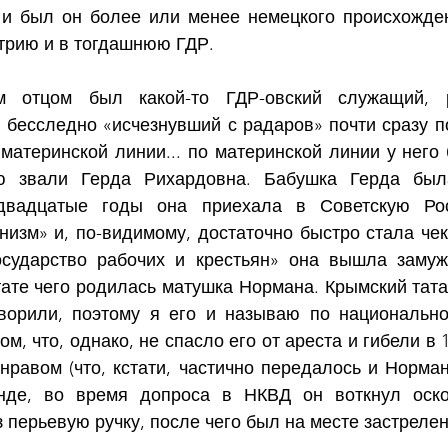
и был он более или менее немецкого происхожден
трию и в тогдашнюю ГДР.
им отцом был какой-то ГДР-овский служащий, 
 бесследно «исчезнувший с радаров» почти сразу п
 материнской линии... по материнской линии у него
ую звали Герда Рихардовна. Бабушка Герда была
двадцатые годы она приехала в Советскую Рос
изм» и, по-видимому, достаточно быстро стала чеки
сударство рабочих и крестьян» она вышла замуж 
тате чего родилась матушка Нормана. Крымский татар
ворили, поэтому я его и называю по национально
, что, однако, не спасло его от ареста и гибели в 1
равом (что, кстати, частично передалось и Норману)
нде, во время допроса в НКВД он воткнул оско
 перьевую ручку, после чего был на месте застрелен