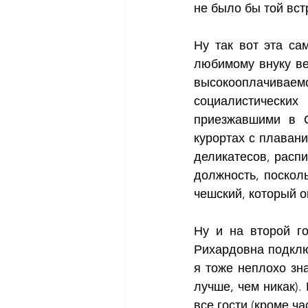
не было бы той вст
Ну так вот эта са
любимому внуку ве
высокооплачиваем
социалистических
приезжавшими в С
курортах с плаван
деликатесов, распи
должность, посколь
чешский, который о
Ну и на второй го
Рихардовна подключ
я тоже неплохо зна
лучше, чем никак).
все гости (кроме ч