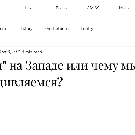
Home
Books
CMISS
Maps
usic
History
Short Stories
Poetry
Oct 3, 2021
4 min read
" на Западе или чему м
удивляемся?