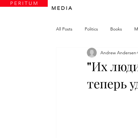
P E R I T U M
M E D I A
All Posts
Politics
Books
M
Andrew Andersen
"Их люди
теперь 