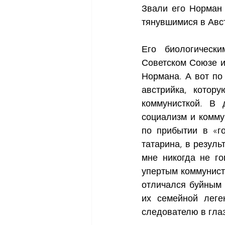
Звали его Норман 
тянувшимися в Авс
Его биологическ
Советском Союзе и
Нормана. А вот по
австрийка, котор
коммунисткой. В 
социализм и коммун
по прибытии в «го
татарина, в резуль
мне никогда не го
упертым коммунистом
отличался буйным н
их семейной леге
следователю в глаз