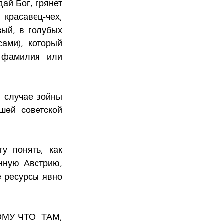
ай Бог, грянет 
красавец-чех, 
ый, в голубых 
и), который  
 фамилия или 
 случае войны 
ей советской 
 понять, как 
ную Австрию, 
 ресурсы явно 
ОМУ ЧТО  ТАМ, 