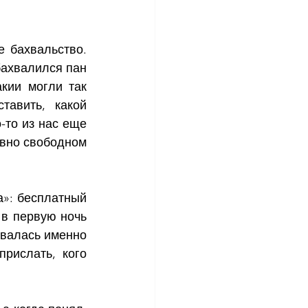
 бахвальство. 
бахвалился пан 
кии могли так 
авить, какой 
то из нас еще 
вно свободном 
»: бесплатный 
 в первую ночь 
ывалась именно 
рислать, кого 