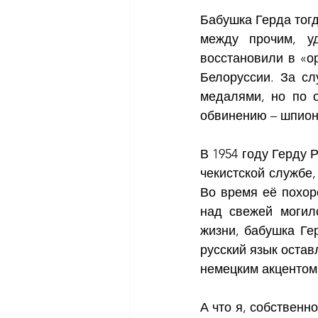
Бабушка Герда тогд
между прочим, у
восстановили в «ор
Белоруссии. За сл
медалями, но по о
обвинению – шпиона
В 1954 году Герду 
чекистской службе,
Во время её похор
над свежей могило
жизни, бабушка Ге
русский язык остав
немецким акцентом
А что я, собственно