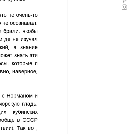
то не очень-то 
 не осознавал. 
 брали, якобы 
где не изучал 
ий, а знание 
ожет знать эти 
сы, которые я 
вно, наверное, 
 с Норманом и 
орскую гладь, 
х  кубинских 
вообще в СССР 
ии). Так вот, 