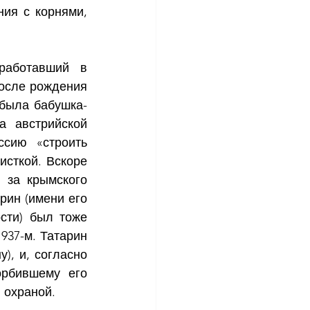
ия с корнями, 
работавший в 
осле рождения 
 была бабушка-
 австрийской 
сию «строить 
сткой. Вскоре 
за крымского 
ин (имени его 
сти) был тоже 
937-м. Татарин 
, и, согласно 
рбившему его 
 охраной.