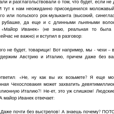
ли и разглагольствовали о том, что будет, если не д
 И тут к нам неожиданно присоединился моложавый 
го или польского рок-музыканта (высокий, синеглаз
 рубашке, да еще и с длинными льняными волосам
к «Майор Иванек» (не знаю, реальная то была
сейчас не важно) и вступил в разговор:
го не будет, товарищи! Вот например, мы - чехи – в
удержим Австрию и Италию, причем даже без ваш
тветил: «Не, ну как вы их возьмете? Я еще могу
ная Чехословакия может захватить девятимиллион
лионную Италию?! Не-ет, это уж слишком! Людские
А майор Иванек отвечает:
 Даже почти без выстрелов! А знаешь почему? ПОТ