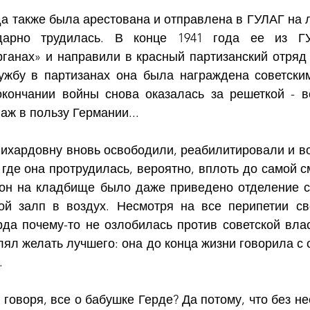
а также была арестована и отправлена в ГУЛАГ на ле
дарно трудилась. В конце 1941 года ее из ГУ
ганах» и направили в красный партизанский отряд г
ужбу в партизанах она была награждена советски
кончании войны снова оказалась за решеткой - в
ж в пользу Германии...
Рихардовну вновь освободили, реабилитировали и во
 где она протрудилась, вероятно, вплоть до самой см
он на кладбище было даже приведено отделение с
й залп в воздух. Несмотря на все перипетии сво
рда почему-то не озлобилась против советской влас
лял желать лучшего: она до конца жизни говорила с
.
 говоря, все о бабушке Герде? Да потому, что без не