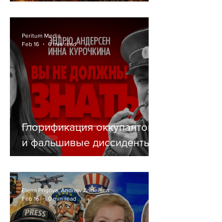
СЕБЕ РЕЛИГИЮ
Peritum Media
Feb 16
0 min read
Глорификация оккупантов
и фальшивые диссиденты
Elena Prigova, Andrew Andersen
Feb 16
0 min read