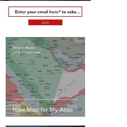
Join
Peritum Media
Jul 8
1 min read
New Map for My Atlas