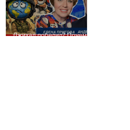
Джихад победил? Почему
толерантность Запада
убивает цивилизацию
Blog
All Posts
All Posts
Politics
Books
Music
History
Short