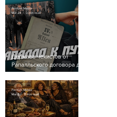
Peritum Media
Mar 24
0 min read
Держава чекистов от
Рапалльского договора до
Путина. Глорификация
оккупантов.
Peritum Media
Mar 8
11 min read