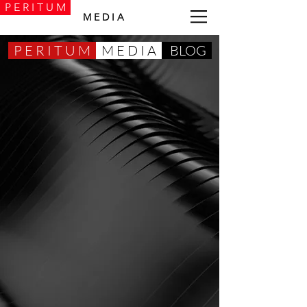
P E R I T U M
M E D I A
P E R I T U M
M E D I A
BLOG