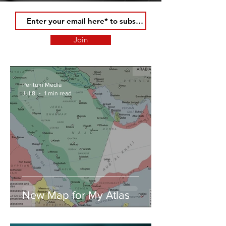
Join
Peritum Media
Jul 8
1 min read
New Map for My Atlas