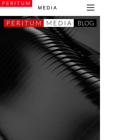
P E R I T U M
M E D I A
P E R I T U M
M E D I A
BLOG