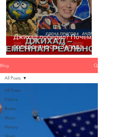
Джихад победил? Почему
толерантность Запада
убивает цивилизацию
Blog
All Posts
All Posts
Politics
Books
Music
History
Short