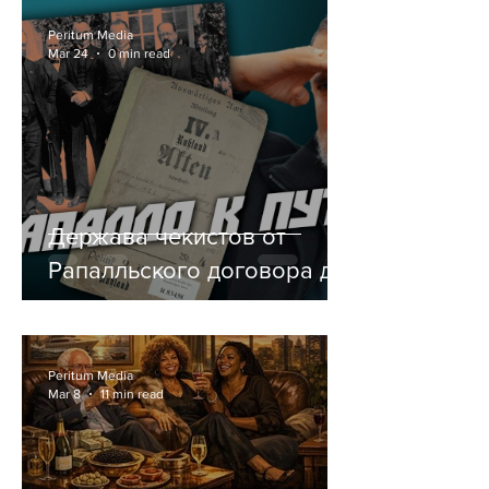
Peritum Media
Mar 24
0 min read
Держава чекистов от
Рапалльского договора до
Путина. Глорификация
оккупантов.
Peritum Media
Mar 8
11 min read