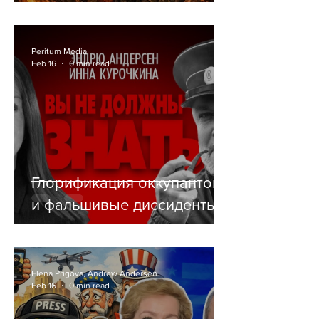
СЕБЕ РЕЛИГИЮ
Peritum Media
Feb 16
0 min read
Глорификация оккупантов
и фальшивые диссиденты
Elena Prigova, Andrew Andersen
Feb 16
0 min read