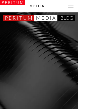
P E R I T U M
M E D I A
P E R I T U M
M E D I A
BLOG