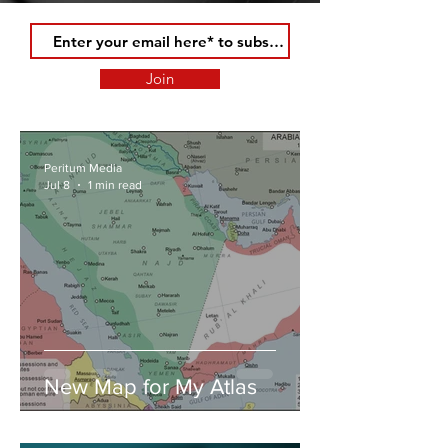
Join
Peritum Media
Jul 8
1 min read
New Map for My Atlas