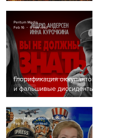
СЕБЕ РЕЛИГИЮ
Peritum Media
Feb 16
0 min read
Глорификация оккупантов
и фальшивые диссиденты
Elena Prigova, Andrew Andersen
Feb 16
0 min read