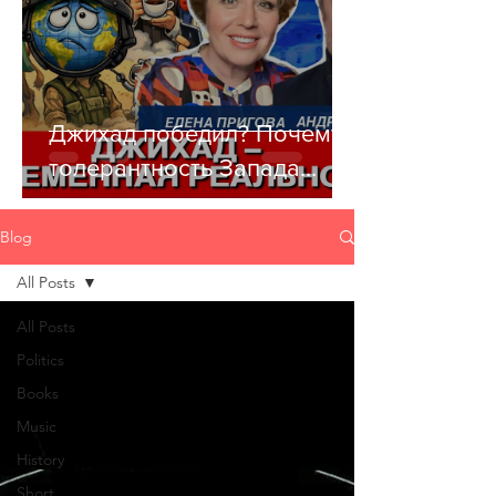
Джихад победил? Почему
толерантность Запада
убивает цивилизацию
Blog
All Posts
All Posts
Politics
Books
Music
History
Short