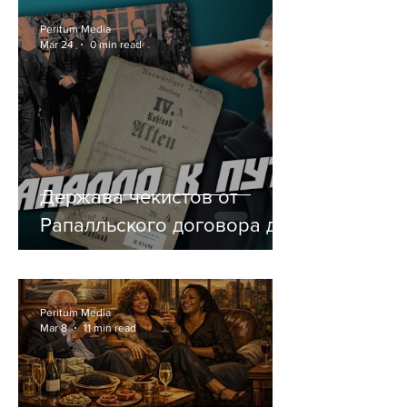
Peritum Media
Mar 24
0 min read
Держава чекистов от
Рапалльского договора до
Путина. Глорификация
оккупантов.
Peritum Media
Mar 8
11 min read