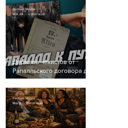
Peritum Media
Mar 24
0 min read
Держава чекистов от
Рапалльского договора до
Путина. Глорификация
оккупантов.
Peritum Media
Mar 8
11 min read