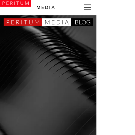
P E R I T U M
M E D I A
P E R I T U M
M E D I A
BLOG