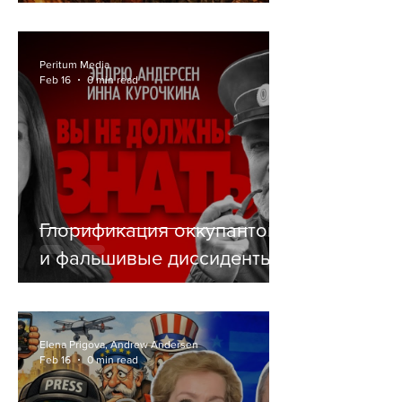
СЕБЕ РЕЛИГИЮ
Peritum Media
Feb 16
0 min read
Глорификация оккупантов
и фальшивые диссиденты
Elena Prigova, Andrew Andersen
Feb 16
0 min read