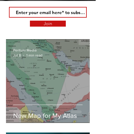
Join
Peritum Media
Jul 8
1 min read
New Map for My Atlas