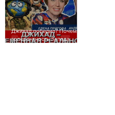
Джихад победил? Почему
толерантность Запада
убивает цивилизацию
Blog
All Posts
All Posts
Politics
Books
Music
History
Short