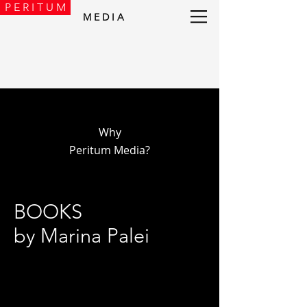
P E R I T U M
M E D I A
Why
Peritum Media?
BOOKS
by Marina Palei