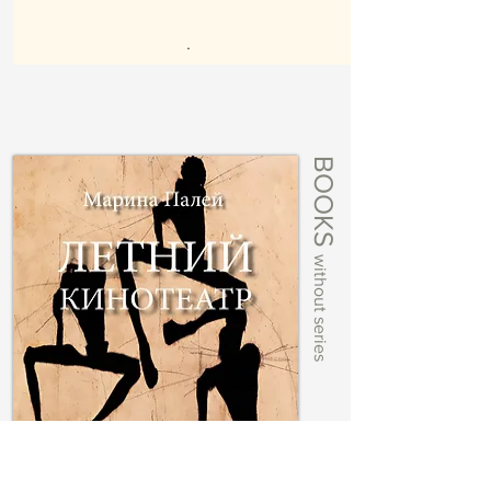
.
BOOKS
without series