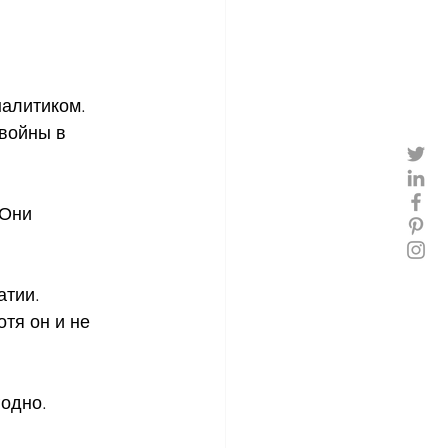
налитиком. 
войны в 
 Они 
атии.
отя он и не 
годно.