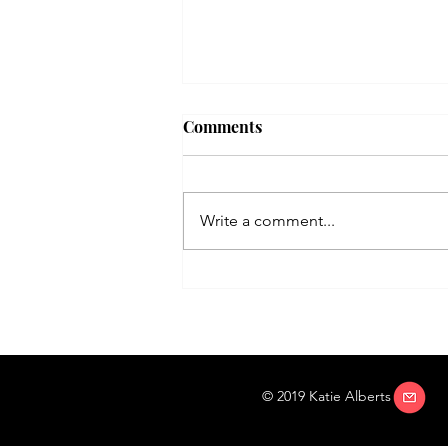
Comments
Write a comment...
Держава чекистов от
Рапалльского договора до
Путина. Глорификация
оккупантов.
© 2019 Katie Alberts