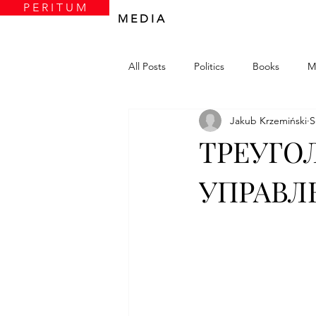
P E R I T U M
M E D I A
All Posts
Politics
Books
M
Jakub Krzemiński
S
ТРЕУГО
УПРАВЛ