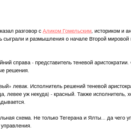
казал разговор с 
Аликом Гомельским
, историком и а
 сыграли и размышления о начале Второй мировой 
̆ний справа - представитель теневой аристократии.
ые решения.
вый» левак. Исполнитель решений теневой аристокр
 да, левее уж некуда) - красный. Также исполнитель, х
адывается.
льная схема. Не только Тегерана и Ялты... да чего у
 управления.