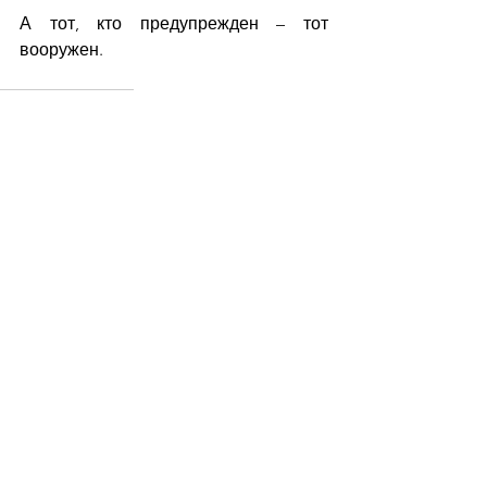
А тот, кто предупрежден – тот 
вооружен.
Asteroid Publishing
Books
See All
Recent Posts