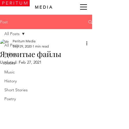
P E R I T U M
M E D I A
Post
All Posts
Peritum Media
All Posts
Sep 29, 2020
1 min read
Ядовитые файлы
Politics
Updated:
Feb 27, 2021
Books
Music
History
Short Stories
Poetry