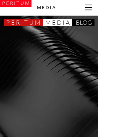
P E R I T U M
M E D I A
P E R I T U M
M E D I A
BLOG