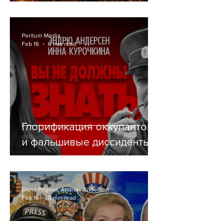
СЕБЕ РЕЛИГИЮ
Peritum Media
Feb 16
0 min read
Глорификация оккупантов
и фальшивые диссиденты
Elena Prigova, Andrew Andersen
Feb 16
0 min read