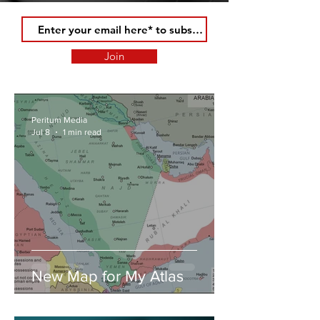
Join
Peritum Media
Jul 8
1 min read
New Map for My Atlas