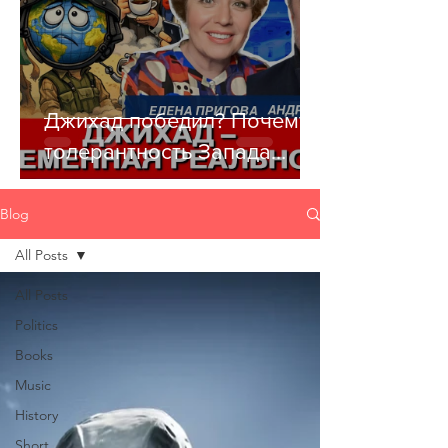
Джихад победил? Почему
толерантность Запада
убивает цивилизацию
Blog
All Posts
All Posts
Politics
Books
Music
History
Short