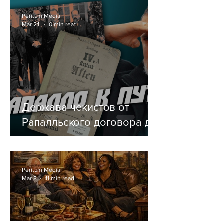
Peritum Media
Mar 24
0 min read
Держава чекистов от
Рапалльского договора до
Путина. Глорификация
оккупантов.
Peritum Media
Mar 8
11 min read